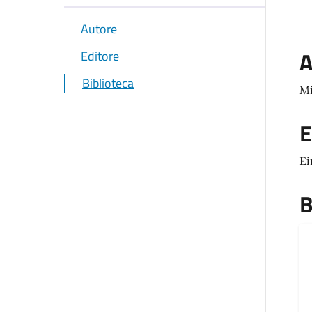
Autore
A
Editore
Biblioteca
Mi
E
Ei
B