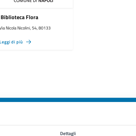
Biblioteca Flora
Via Nicola Nicolini, 54, 80133
Leggi di più
to sono chiare le informazioni su questa
Dettagli