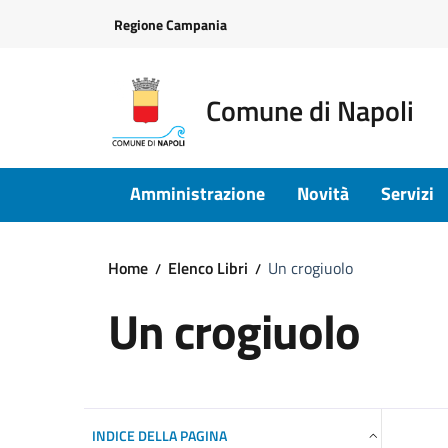
Vai ai contenuti
Vai al footer
Regione Campania
Comune di Napoli
Amministrazione
Novità
Servizi
Home
Elenco Libri
Un crogiuolo
Un crogiuolo
INDICE DELLA PAGINA