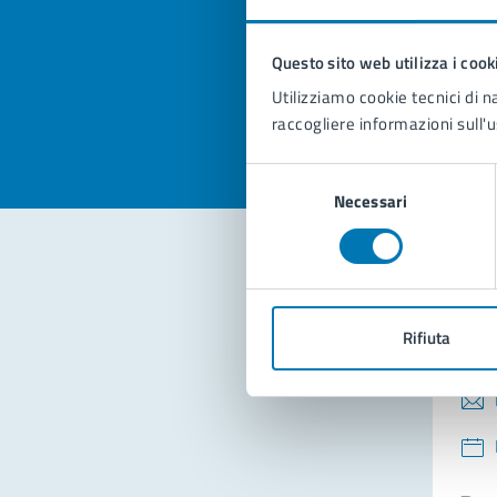
pagi
Questo sito web utilizza i cook
Valuta la
Selezi
Utilizziamo cookie tecnici di n
Valuta 
Val
raccogliere informazioni sull'u
Selezione
Necessari
del
consenso
Con
Rifiuta