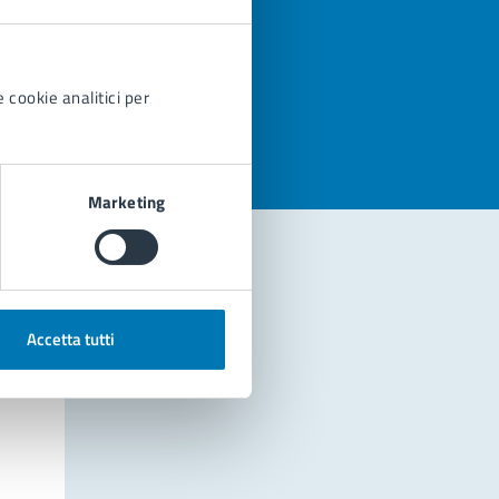
azioni
 cookie analitici per
Marketing
Accetta tutti