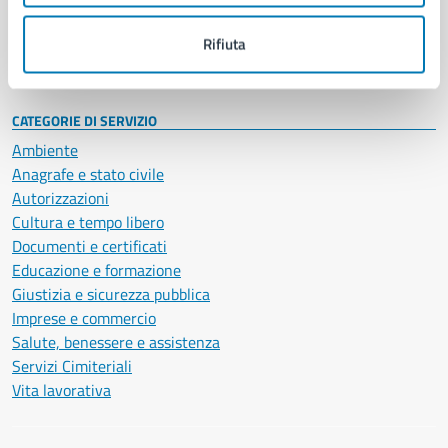
Personale amministrativo
Documenti e dati
Rifiuta
Intranet, posta aziendale e protocollo
CATEGORIE DI SERVIZIO
Ambiente
Anagrafe e stato civile
Autorizzazioni
Cultura e tempo libero
Documenti e certificati
Educazione e formazione
Giustizia e sicurezza pubblica
Imprese e commercio
Salute, benessere e assistenza
Servizi Cimiteriali
Vita lavorativa