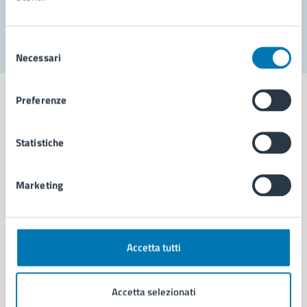
Segnala disservizio
Selezione
Necessari
del
consenso
Preferenze
Statistiche
Comune di Napoli
Marketing
AMMINISTRAZIONE
Aree amministrative
Organi di governo
Municipalità
Accetta tutti
Uffici
Enti e fondazioni
Accetta selezionati
Politici