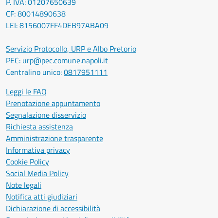
P. IVA: 01207650639
CF: 80014890638
LEI: 8156007FF4DEB97ABA09
Servizio Protocollo, URP e Albo Pretorio
PEC:
urp@pec.comune.napoli.it
Centralino unico:
0817951111
Leggi le FAQ
Prenotazione appuntamento
Segnalazione disservizio
Richiesta assistenza
Amministrazione trasparente
Informativa privacy
Cookie Policy
Social Media Policy
Note legali
Notifica atti giudiziari
Dichiarazione di accessibilità