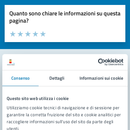
Quanto sono chiare le informazioni su questa
pagina?
Valuta la chiarezza delle informazioni (da 1 a 5 stelle)
Seleziona il numero di stelle per valutare la chiarezza delle i
Valuta 1 stelle su 5
Valuta 2 stelle su 5
Valuta 3 stelle su 5
Valuta 4 stelle su 5
Valuta 5 stelle su 5
Contatta il comune
Consenso
Dettagli
Informazioni sui cookie
Leggi le domande frequenti
Richiedi assistenza
Questo sito web utilizza i cookie
Utilizziamo cookie tecnici di navigazione e di sessione per
Prenota appuntamento
garantire la corretta fruizione del sito e cookie analitici per
raccogliere informazioni sull'uso del sito da parte degli
Problemi in città
utenti.