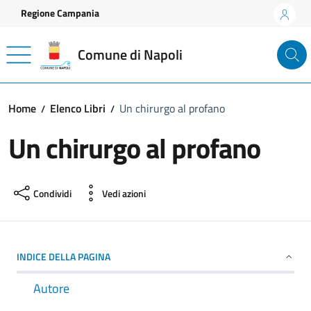
Vai ai contenuti
Vai al footer
Regione Campania
Comune di Napoli
Home
Elenco Libri
Un chirurgo al profano
Un chirurgo al profano
Condividi
Vedi azioni
INDICE DELLA PAGINA
Autore