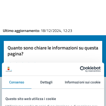
Ultimo aggiornamento:
18/12/2024, 12:23
Quanto sono chiare le informazioni su questa
pagina?
Valuta la chiarezza delle informazioni (da 1 a 5 stelle)
Seleziona il numero di stelle per valutare la chiarezza delle i
Valuta 1 stelle su 5
Valuta 2 stelle su 5
Valuta 3 stelle su 5
Valuta 4 stelle su 5
Valuta 5 stelle su 5
Consenso
Dettagli
Informazioni sui cookie
Contatta il comune
Questo sito web utilizza i cookie