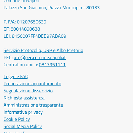
Comune di Napoli
Palazzo San Giacomo, Piazza Municipio - 80133
P. IVA: 01207650639
CF: 80014890638
LEI: 8156007FF4DEB97ABA09
Servizio Protocollo, URP e Albo Pretorio
PEC:
urp@pec.comune.napoli.it
Centralino unico:
0817951111
Leggi le FAQ
Prenotazione appuntamento
Segnalazione disservizio
Richiesta assistenza
Amministrazione trasparente
Informativa privacy
Cookie Policy
Social Media Policy