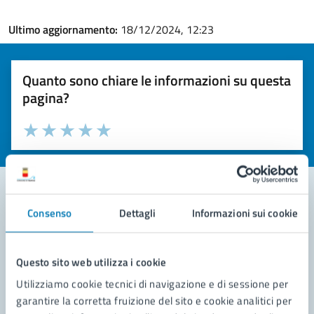
Ultimo aggiornamento:
18/12/2024, 12:23
Quanto sono chiare le informazioni su questa
pagina?
Valuta la chiarezza delle informazioni (da 1 a 5 stelle)
Seleziona il numero di stelle per valutare la chiarezza delle i
Valuta 1 stelle su 5
Valuta 2 stelle su 5
Valuta 3 stelle su 5
Valuta 4 stelle su 5
Valuta 5 stelle su 5
Consenso
Dettagli
Informazioni sui cookie
Contatta il comune
Leggi le domande frequenti
Questo sito web utilizza i cookie
Richiedi assistenza
Utilizziamo cookie tecnici di navigazione e di sessione per
garantire la corretta fruizione del sito e cookie analitici per
Prenota appuntamento