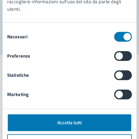
raccogliere informazioni sull'uso del sito da parte degli
utenti.
Problemi in città
Segnala disservizio
Selezione
Necessari
del
consenso
Preferenze
Statistiche
Comune di Napoli
Marketing
AMMINISTRAZIONE
Aree amministrative
Accetta tutti
Organi di governo
Municipalità