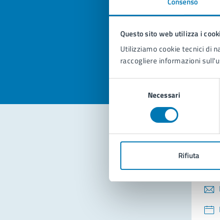
Consenso
Quan
pagi
Questo sito web utilizza i cook
Valuta la
Selezi
Utilizziamo cookie tecnici di n
Valuta 
Val
raccogliere informazioni sull'u
Selezione
Necessari
del
consenso
Con
Rifiuta