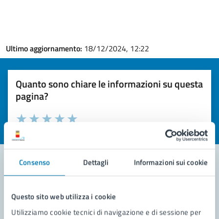
Ultimo aggiornamento:
18/12/2024, 12:22
Quanto sono chiare le informazioni su questa
pagina?
Valuta la chiarezza delle informazioni (da 1 a 5 stelle)
Seleziona il numero di stelle per valutare la chiarezza delle i
Valuta 1 stelle su 5
Valuta 2 stelle su 5
Valuta 3 stelle su 5
Valuta 4 stelle su 5
Valuta 5 stelle su 5
Consenso
Dettagli
Informazioni sui cookie
Contatta il comune
Questo sito web utilizza i cookie
Leggi le domande frequenti
Utilizziamo cookie tecnici di navigazione e di sessione per