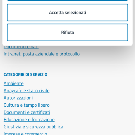
Organi di governo
Municipalità
Accetta selezionati
Uffici
Enti e fondazioni
Politici
Rifiuta
Personale amministrativo
Documenti e dati
Intranet, posta aziendale e protocollo
CATEGORIE DI SERVIZIO
Ambiente
Anagrafe e stato civile
Autorizzazioni
Cultura e tempo libero
Documenti e certificati
Educazione e formazione
Giustizia e sicurezza pubblica
Imprese e commercio