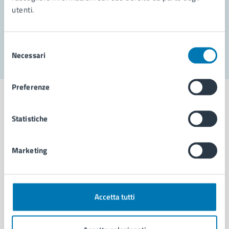
utenti.
Problemi in città
Segnala disservizio
Selezione
Necessari
del
consenso
Preferenze
Statistiche
Comune di Napoli
Marketing
AMMINISTRAZIONE
Aree amministrative
Organi di governo
Accetta tutti
Municipalità
Uffici