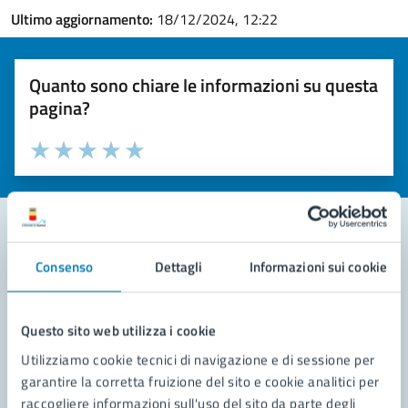
Ultimo aggiornamento:
18/12/2024, 12:22
Quanto sono chiare le informazioni su questa
pagina?
Valuta la chiarezza delle informazioni (da 1 a 5 stelle)
Seleziona il numero di stelle per valutare la chiarezza delle i
Valuta 1 stelle su 5
Valuta 2 stelle su 5
Valuta 3 stelle su 5
Valuta 4 stelle su 5
Valuta 5 stelle su 5
Consenso
Dettagli
Informazioni sui cookie
Contatta il comune
Leggi le domande frequenti
Questo sito web utilizza i cookie
Richiedi assistenza
Utilizziamo cookie tecnici di navigazione e di sessione per
garantire la corretta fruizione del sito e cookie analitici per
Prenota appuntamento
raccogliere informazioni sull'uso del sito da parte degli