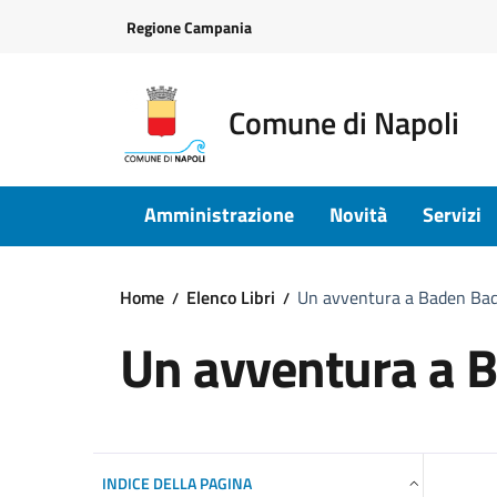
Vai ai contenuti
Vai al footer
Regione Campania
Comune di Napoli
Amministrazione
Novità
Servizi
Home
Elenco Libri
Un avventura a Baden Ba
Un avventura a 
INDICE DELLA PAGINA