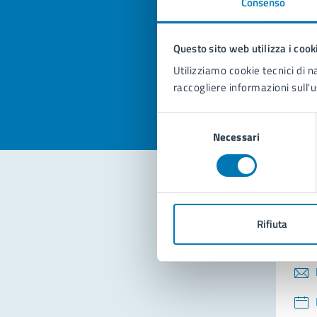
Consenso
Quan
pagi
Questo sito web utilizza i cook
Valuta la
Selezi
Utilizziamo cookie tecnici di n
Valuta 
Val
raccogliere informazioni sull'u
Selezione
Necessari
del
consenso
Con
Rifiuta