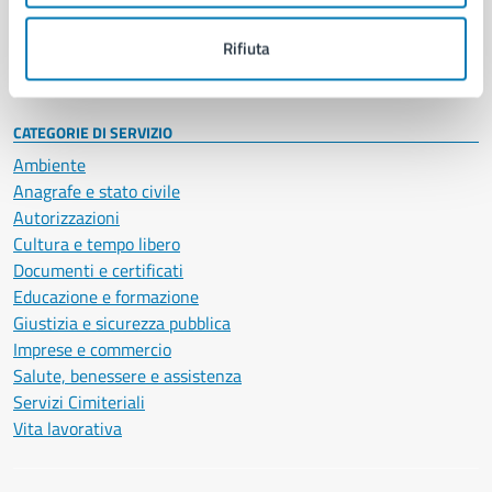
Personale amministrativo
Documenti e dati
Rifiuta
Intranet, posta aziendale e protocollo
CATEGORIE DI SERVIZIO
Ambiente
Anagrafe e stato civile
Autorizzazioni
Cultura e tempo libero
Documenti e certificati
Educazione e formazione
Giustizia e sicurezza pubblica
Imprese e commercio
Salute, benessere e assistenza
Servizi Cimiteriali
Vita lavorativa