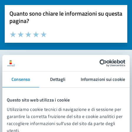
Quanto sono chiare le informazioni su questa
pagina?
Valuta la chiarezza delle informazioni (da 1 a 5 stelle)
Seleziona il numero di stelle per valutare la chiarezza delle i
Valuta 1 stelle su 5
Valuta 2 stelle su 5
Valuta 3 stelle su 5
Valuta 4 stelle su 5
Valuta 5 stelle su 5
Contatta il comune
Consenso
Dettagli
Informazioni sui cookie
Leggi le domande frequenti
Richiedi assistenza
Questo sito web utilizza i cookie
Utilizziamo cookie tecnici di navigazione e di sessione per
Prenota appuntamento
garantire la corretta fruizione del sito e cookie analitici per
raccogliere informazioni sull'uso del sito da parte degli
Problemi in città
utenti.