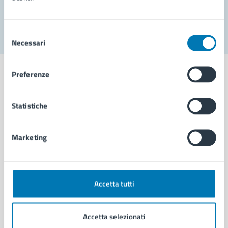
Segnala disservizio
Selezione
Necessari
del
consenso
Preferenze
Statistiche
Comune di Napoli
Marketing
AMMINISTRAZIONE
Aree amministrative
Organi di governo
Municipalità
Accetta tutti
Uffici
Enti e fondazioni
Accetta selezionati
Politici