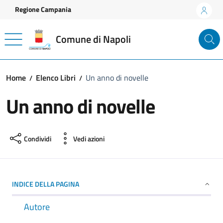
Vai ai contenuti
Vai al footer
Regione Campania
Comune di Napoli
Home
Elenco Libri
Un anno di novelle
Un anno di novelle
Condividi
Vedi azioni
INDICE DELLA PAGINA
Autore