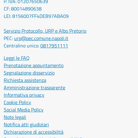
P. IVA: 01207650639
CF: 80014890638
LEI: 8156007FF4DEB97ABA09
Servizio Protocollo, URP e Albo Pretorio
PEC:
urp@pec.comune.napoli.it
Centralino unico:
0817951111
Leggi le FAQ
Prenotazione appuntamento
Segnalazione disservizio
Richiesta assistenza
Amministrazione trasparente
Informativa privacy
Cookie Policy
Social Media Policy
Note legali
Notifica atti giudiziari
Dichiarazione di accessibilità