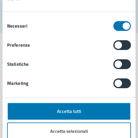
Segnala disservizio
Selezione
Necessari
del
consenso
Preferenze
Statistiche
Comune di Napoli
Marketing
AMMINISTRAZIONE
Aree amministrative
Organi di governo
Municipalità
Accetta tutti
Uffici
Enti e fondazioni
Accetta selezionati
Politici