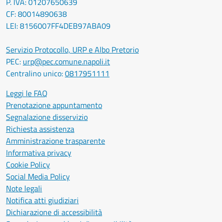
P. IVA: 01207650639
CF: 80014890638
LEI: 8156007FF4DEB97ABA09
Servizio Protocollo, URP e Albo Pretorio
PEC:
urp@pec.comune.napoli.it
Centralino unico:
0817951111
Leggi le FAQ
Prenotazione appuntamento
Segnalazione disservizio
Richiesta assistenza
Amministrazione trasparente
Informativa privacy
Cookie Policy
Social Media Policy
Note legali
Notifica atti giudiziari
Dichiarazione di accessibilità