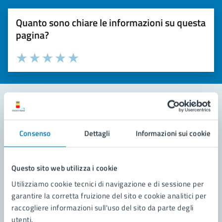
Quanto sono chiare le informazioni su questa
pagina?
Valuta la chiarezza delle informazioni (da 1 a 5 stelle)
Seleziona il numero di stelle per valutare la chiarezza delle i
Valuta 1 stelle su 5
Valuta 2 stelle su 5
Valuta 3 stelle su 5
Valuta 4 stelle su 5
Valuta 5 stelle su 5
Contatta il comune
Consenso
Dettagli
Informazioni sui cookie
Leggi le domande frequenti
Richiedi assistenza
Questo sito web utilizza i cookie
Utilizziamo cookie tecnici di navigazione e di sessione per
Prenota appuntamento
garantire la corretta fruizione del sito e cookie analitici per
raccogliere informazioni sull'uso del sito da parte degli
Problemi in città
utenti.