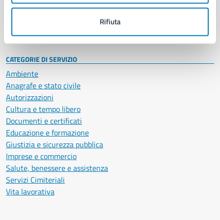
Personale amministrativo
Documenti e dati
Rifiuta
Intranet, posta aziendale e protocollo
CATEGORIE DI SERVIZIO
Ambiente
Anagrafe e stato civile
Autorizzazioni
Cultura e tempo libero
Documenti e certificati
Educazione e formazione
Giustizia e sicurezza pubblica
Imprese e commercio
Salute, benessere e assistenza
Servizi Cimiteriali
Vita lavorativa