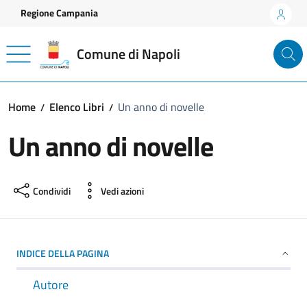
Vai ai contenuti
Vai al footer
Regione Campania
Comune di Napoli
Home
Elenco Libri
Un anno di novelle
Un anno di novelle
Condividi
Vedi azioni
INDICE DELLA PAGINA
Autore