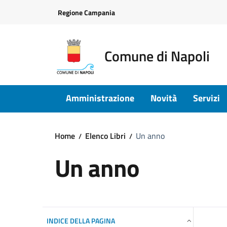
Vai ai contenuti
Vai al footer
Regione Campania
Comune di Napoli
Amministrazione
Novità
Servizi
Home
Elenco Libri
Un anno
Un anno
INDICE DELLA PAGINA