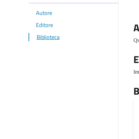
Autore
A
Editore
Biblioteca
Qu
E
I
B