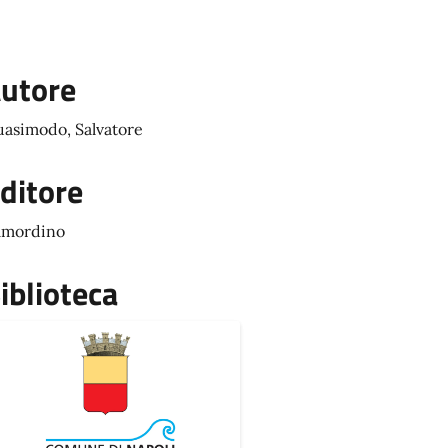
utore
asimodo, Salvatore
ditore
mmordino
iblioteca