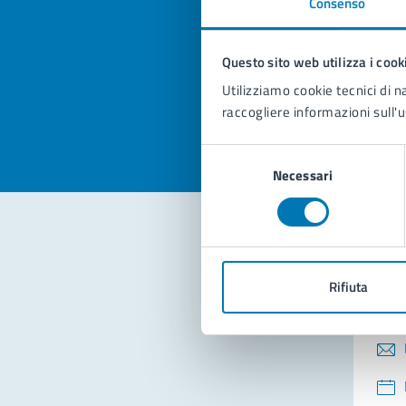
Consenso
Quan
pagi
Questo sito web utilizza i cook
Valuta la
Selezi
Utilizziamo cookie tecnici di n
Valuta 
Val
raccogliere informazioni sull'u
Selezione
Necessari
del
consenso
Con
Rifiuta