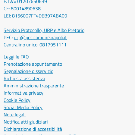
P. IVA: 01207650639
CF: 80014890638
LEI: 8156007FF4DEB97ABA09
Servizio Protocollo, URP e Albo Pretorio
PEC:
urp@pec.comune.napoli.it
Centralino unico:
0817951111
Leggi le FAQ
Prenotazione appuntamento
Segnalazione disservizio
Richiesta assistenza
Amministrazione trasparente
Informativa privacy
Cookie Policy
Social Media Policy
Note legali
Notifica atti giudiziari
Dichiarazione di accessibilità