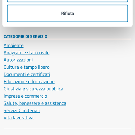
Personale amministrativo
Documenti e dati
Rifiuta
Intranet, posta aziendale e protocollo
CATEGORIE DI SERVIZIO
Ambiente
Anagrafe e stato civile
Autorizzazioni
Cultura e tempo libero
Documenti e certificati
Educazione e formazione
Giustizia e sicurezza pubblica
Imprese e commercio
Salute, benessere e assistenza
Servizi Cimiteriali
Vita lavorativa