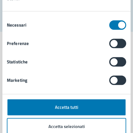
Segnala disservizio
Selezione
Necessari
del
consenso
Preferenze
Statistiche
Comune di Napoli
Marketing
AMMINISTRAZIONE
Aree amministrative
Organi di governo
Municipalità
Accetta tutti
Uffici
Enti e fondazioni
Accetta selezionati
Politici