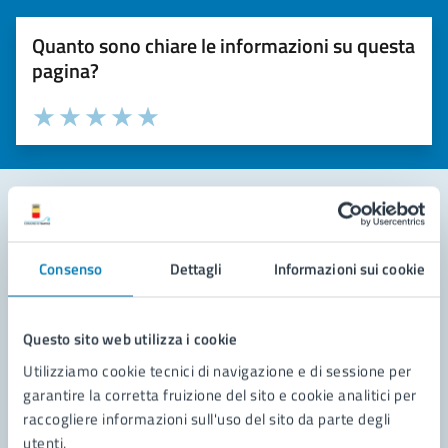
Quanto sono chiare le informazioni su questa
pagina?
Valuta la chiarezza delle informazioni (da 1 a 5 stelle)
Seleziona il numero di stelle per valutare la chiarezza delle i
Valuta 1 stelle su 5
Valuta 2 stelle su 5
Valuta 3 stelle su 5
Valuta 4 stelle su 5
Valuta 5 stelle su 5
Contatta il comune
Consenso
Dettagli
Informazioni sui cookie
Leggi le domande frequenti
Richiedi assistenza
Questo sito web utilizza i cookie
Utilizziamo cookie tecnici di navigazione e di sessione per
Prenota appuntamento
garantire la corretta fruizione del sito e cookie analitici per
raccogliere informazioni sull'uso del sito da parte degli
Problemi in città
utenti.