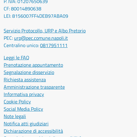
P. IVA: 01207650639
CF: 80014890638
LEI: 8156007FF4DEB97ABA09
Servizio Protocollo, URP e Albo Pretorio
PEC:
urp@pec.comune.napoli.it
Centralino unico:
0817951111
Leggi le FAQ
Prenotazione appuntamento
Segnalazione disservizio
Richiesta assistenza
Amministrazione trasparente
Informativa privacy
Cookie Policy
Social Media Policy
Note legali
Notifica atti giudiziari
Dichiarazione di accessibilità