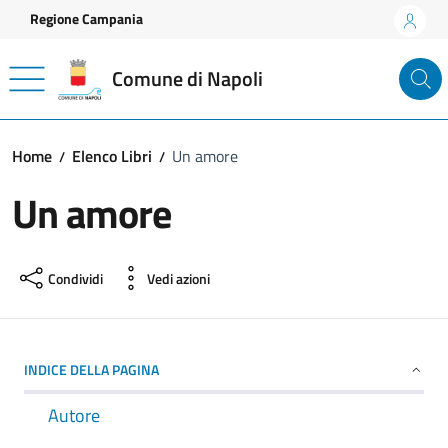
Vai ai contenuti
Vai al footer
Regione Campania
Comune di Napoli
Home
Elenco Libri
Un amore
Un amore
Condividi
Vedi azioni
INDICE DELLA PAGINA
Autore