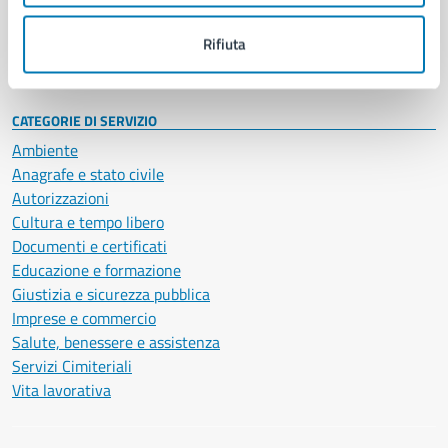
Personale amministrativo
Documenti e dati
Rifiuta
Intranet, posta aziendale e protocollo
CATEGORIE DI SERVIZIO
Ambiente
Anagrafe e stato civile
Autorizzazioni
Cultura e tempo libero
Documenti e certificati
Educazione e formazione
Giustizia e sicurezza pubblica
Imprese e commercio
Salute, benessere e assistenza
Servizi Cimiteriali
Vita lavorativa