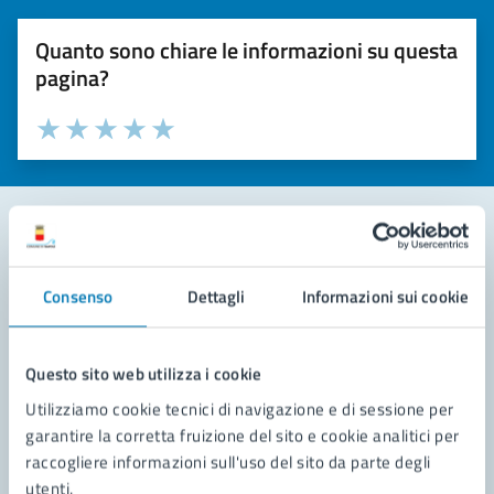
Quanto sono chiare le informazioni su questa
pagina?
Valuta la chiarezza delle informazioni (da 1 a 5 stelle)
Seleziona il numero di stelle per valutare la chiarezza delle i
Valuta 1 stelle su 5
Valuta 2 stelle su 5
Valuta 3 stelle su 5
Valuta 4 stelle su 5
Valuta 5 stelle su 5
Contatta il comune
Consenso
Dettagli
Informazioni sui cookie
Leggi le domande frequenti
Richiedi assistenza
Questo sito web utilizza i cookie
Utilizziamo cookie tecnici di navigazione e di sessione per
Prenota appuntamento
garantire la corretta fruizione del sito e cookie analitici per
raccogliere informazioni sull'uso del sito da parte degli
Problemi in città
utenti.