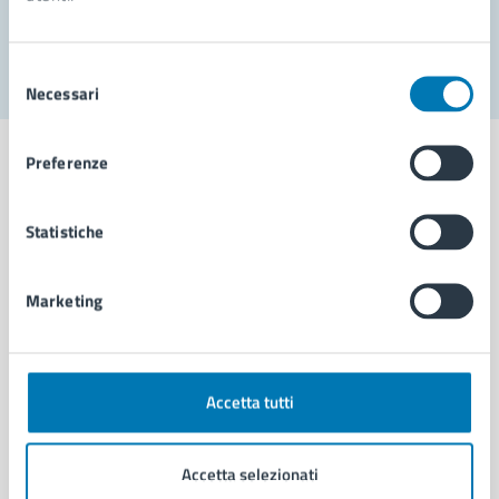
Segnala disservizio
Selezione
Necessari
del
consenso
Preferenze
Statistiche
Comune di Napoli
Marketing
AMMINISTRAZIONE
Aree amministrative
Organi di governo
Municipalità
Accetta tutti
Uffici
Enti e fondazioni
Accetta selezionati
Politici