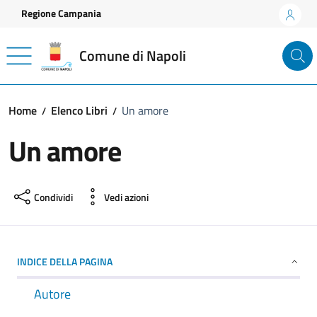
Vai ai contenuti
Vai al footer
Regione Campania
Comune di Napoli
Home
Elenco Libri
Un amore
Un amore
Condividi
Vedi azioni
INDICE DELLA PAGINA
Autore