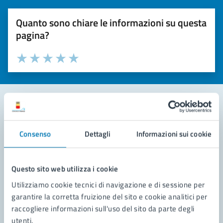
Quanto sono chiare le informazioni su questa
pagina?
Valuta la chiarezza delle informazioni (da 1 a 5 stelle)
Seleziona il numero di stelle per valutare la chiarezza delle i
Valuta 1 stelle su 5
Valuta 2 stelle su 5
Valuta 3 stelle su 5
Valuta 4 stelle su 5
Valuta 5 stelle su 5
Contatta il comune
Consenso
Dettagli
Informazioni sui cookie
Leggi le domande frequenti
Richiedi assistenza
Questo sito web utilizza i cookie
Utilizziamo cookie tecnici di navigazione e di sessione per
Prenota appuntamento
garantire la corretta fruizione del sito e cookie analitici per
raccogliere informazioni sull'uso del sito da parte degli
Problemi in città
utenti.