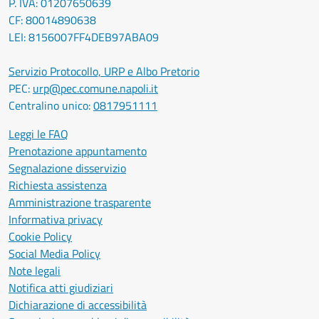
P. IVA: 01207650639
CF: 80014890638
LEI: 8156007FF4DEB97ABA09
Servizio Protocollo, URP e Albo Pretorio
PEC:
urp@pec.comune.napoli.it
Centralino unico:
0817951111
Leggi le FAQ
Prenotazione appuntamento
Segnalazione disservizio
Richiesta assistenza
Amministrazione trasparente
Informativa privacy
Cookie Policy
Social Media Policy
Note legali
Notifica atti giudiziari
Dichiarazione di accessibilità