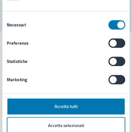
Segnala disservizio
Selezione
Necessari
del
consenso
Preferenze
Statistiche
Comune di Napoli
Marketing
AMMINISTRAZIONE
Aree amministrative
Organi di governo
Municipalità
Accetta tutti
Uffici
Enti e fondazioni
Accetta selezionati
Politici