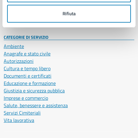
Personale amministrativo
Documenti e dati
Rifiuta
Intranet, posta aziendale e protocollo
CATEGORIE DI SERVIZIO
Ambiente
Anagrafe e stato civile
Autorizzazioni
Cultura e tempo libero
Documenti e certificati
Educazione e formazione
Giustizia e sicurezza pubblica
Imprese e commercio
Salute, benessere e assistenza
Servizi Cimiteriali
Vita lavorativa