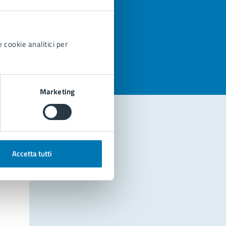
azioni
 cookie analitici per
Marketing
Accetta tutti