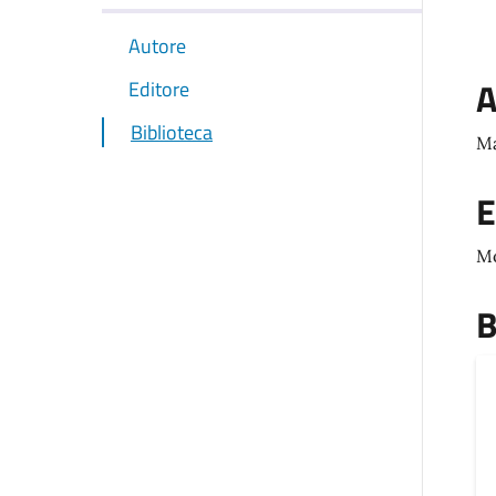
Autore
A
Editore
Biblioteca
Ma
E
M
B