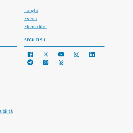
Luoghi
Eventi
Elenco libri
SEGUICI SU
Facebook
X
YouTube
Instagram
LinkedIn
Telegram
WhatsApp
Threads
ibilità