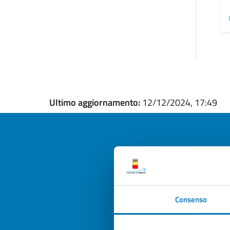
Ultimo aggiornamento:
12/12/2024, 17:49
Quan
pagi
Consenso
Valuta la
Selezi
Valuta 
Val