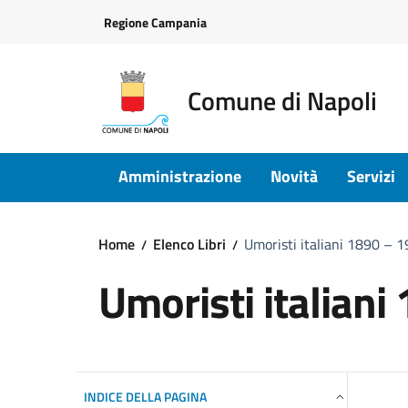
Vai ai contenuti
Vai al footer
Regione Campania
Comune di Napoli
Amministrazione
Novità
Servizi
Home
Elenco Libri
Umoristi italiani 1890 – 
Umoristi italian
INDICE DELLA PAGINA