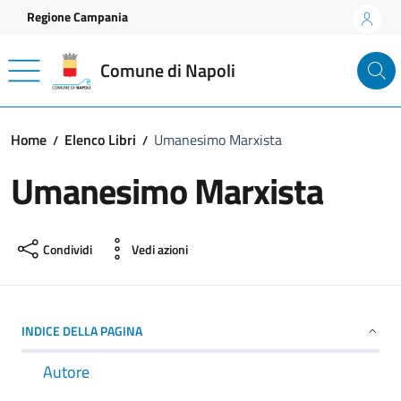
Vai ai contenuti
Vai al footer
Regione Campania
Comune di Napoli
Home
Elenco Libri
Umanesimo Marxista
Umanesimo Marxista
Condividi
Vedi azioni
INDICE DELLA PAGINA
Autore