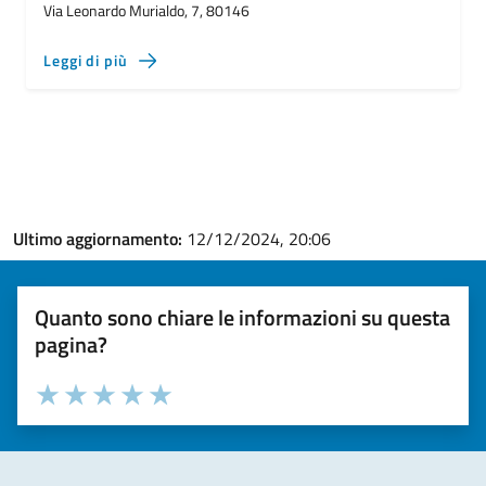
Via Leonardo Murialdo, 7, 80146
Leggi di più
Ultimo aggiornamento:
12/12/2024, 20:06
Quanto sono chiare le informazioni su questa
pagina?
Valuta la chiarezza delle informazioni (da 1 a 5 stelle)
Seleziona il numero di stelle per valutare la chiarezza delle i
Valuta 1 stelle su 5
Valuta 2 stelle su 5
Valuta 3 stelle su 5
Valuta 4 stelle su 5
Valuta 5 stelle su 5