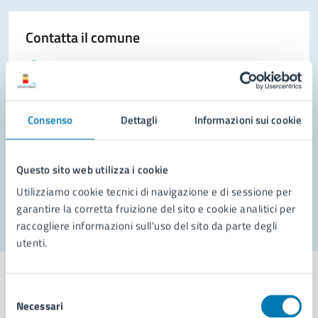
Contatta il comune
Leggi le domande frequenti
Richiedi assistenza
Consenso
Dettagli
Informazioni sui cookie
Prenota appuntamento
Problemi in città
Questo sito web utilizza i cookie
Segnala disservizio
Utilizziamo cookie tecnici di navigazione e di sessione per
garantire la corretta fruizione del sito e cookie analitici per
raccogliere informazioni sull'uso del sito da parte degli
utenti.
Selezione
Necessari
del