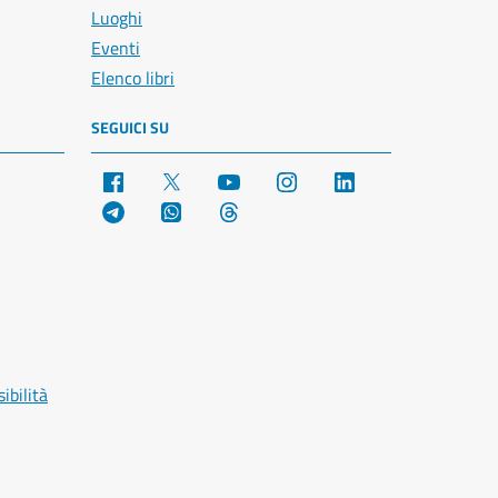
Luoghi
Eventi
Elenco libri
SEGUICI SU
Facebook
X
YouTube
Instagram
LinkedIn
Telegram
WhatsApp
Threads
ibilità