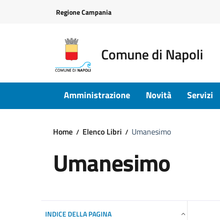
Vai ai contenuti
Vai al footer
Regione Campania
Comune di Napoli
Amministrazione
Novità
Servizi
Home
Elenco Libri
Umanesimo
Umanesimo
INDICE DELLA PAGINA