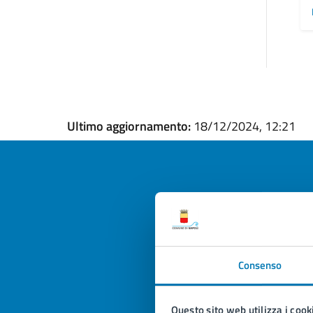
Ultimo aggiornamento:
18/12/2024, 12:21
Quan
pagi
Consenso
Valuta la
Selezi
Valuta 
Val
Questo sito web utilizza i cook