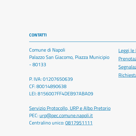
CONTATTI
Comune di Napoli
Leggi le
Palazzo San Giacomo, Piazza Municipio
Prenota
- 80133
Segnalaz
Richiest
P. IVA: 01207650639
CF: 80014890638
LEI: 8156007FF4DEB97ABA09
Servizio Protocollo, URP e Albo Pretorio
PEC:
urp@pec.comune.napoli.it
Centralino unico:
0817951111