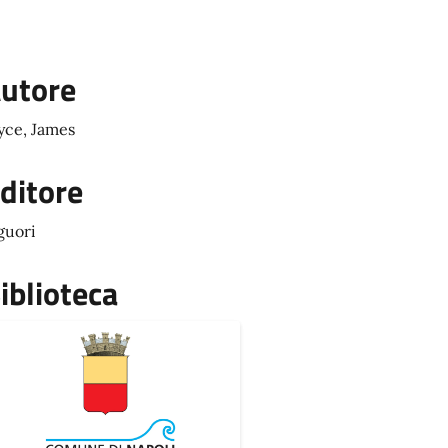
utore
yce, James
ditore
guori
iblioteca