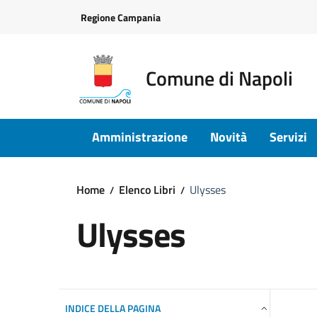
Vai ai contenuti
Vai al footer
Regione Campania
Comune di Napoli
Amministrazione
Novità
Servizi
Home
Elenco Libri
Ulysses
Ulysses
INDICE DELLA PAGINA