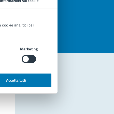
Informazioni sui cookie
azioni
 cookie analitici per
Marketing
Accetta tutti