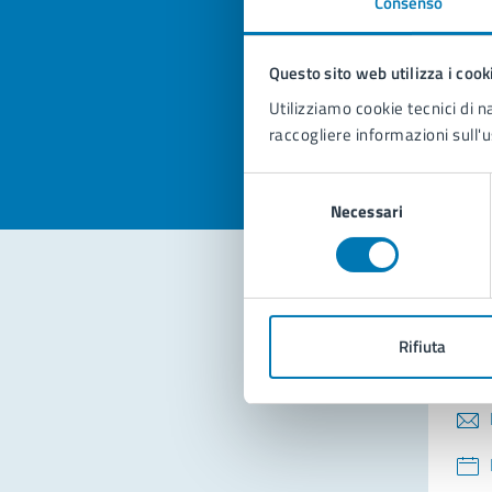
Consenso
Quan
pagi
Questo sito web utilizza i cook
Valuta la
Selezi
Utilizziamo cookie tecnici di n
Valuta 
Val
raccogliere informazioni sull'u
Selezione
Necessari
del
consenso
Con
Rifiuta