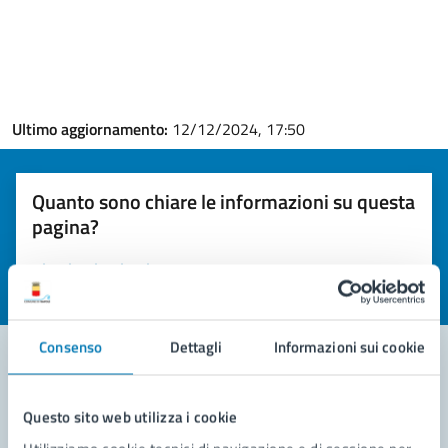
Ultimo aggiornamento:
12/12/2024, 17:50
Quanto sono chiare le informazioni su questa
pagina?
Valuta la chiarezza delle informazioni (da 1 a 5 stelle)
Seleziona il numero di stelle per valutare la chiarezza delle i
Valuta 1 stelle su 5
Valuta 2 stelle su 5
Valuta 3 stelle su 5
Valuta 4 stelle su 5
Valuta 5 stelle su 5
Consenso
Dettagli
Informazioni sui cookie
Contatta il comune
Questo sito web utilizza i cookie