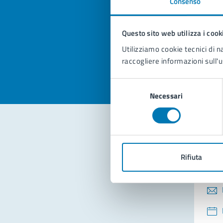
Consenso
Quan
pagi
Questo sito web utilizza i cook
Valuta la
Selezi
Utilizziamo cookie tecnici di n
Valuta 
Val
raccogliere informazioni sull'u
Selezione
Necessari
del
consenso
Con
Rifiuta