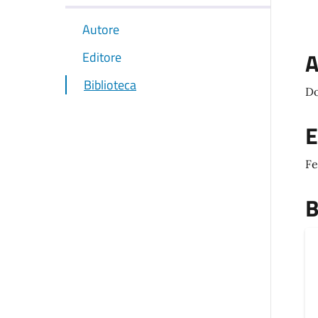
Autore
A
Editore
Biblioteca
Do
E
Fe
B