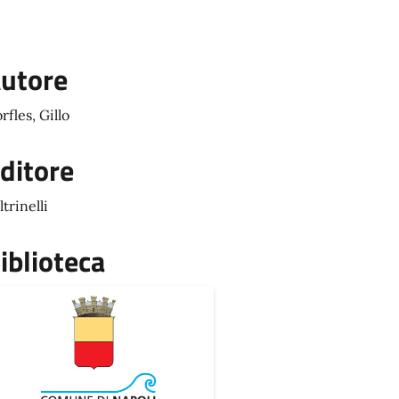
utore
rfles, Gillo
ditore
ltrinelli
iblioteca