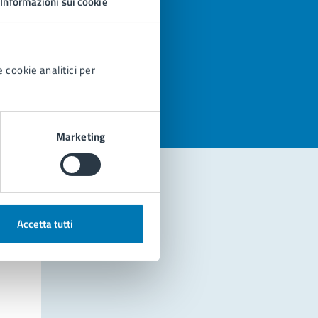
Informazioni sui cookie
azioni
 cookie analitici per
Marketing
Accetta tutti