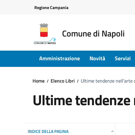
Vai ai contenuti
Vai al footer
Regione Campania
Comune di Napoli
Amministrazione
Novità
Servizi
Home
Elenco Libri
Ultime tendenze nell’arte 
Ultime tendenze n
INDICE DELLA PAGINA