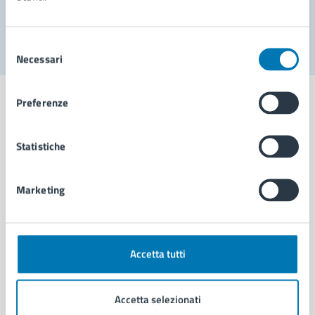
Segnala disservizio
Selezione
Necessari
del
consenso
Preferenze
Statistiche
Comune di Napoli
Marketing
AMMINISTRAZIONE
Aree amministrative
Organi di governo
Municipalità
Accetta tutti
Uffici
Enti e fondazioni
Accetta selezionati
Politici