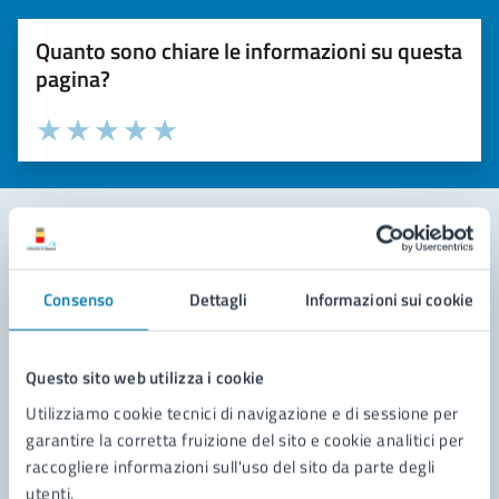
Quanto sono chiare le informazioni su questa
pagina?
Valuta la chiarezza delle informazioni (da 1 a 5 stelle)
Seleziona il numero di stelle per valutare la chiarezza delle i
Valuta 1 stelle su 5
Valuta 2 stelle su 5
Valuta 3 stelle su 5
Valuta 4 stelle su 5
Valuta 5 stelle su 5
Contatta il comune
Consenso
Dettagli
Informazioni sui cookie
Leggi le domande frequenti
Richiedi assistenza
Questo sito web utilizza i cookie
Utilizziamo cookie tecnici di navigazione e di sessione per
Prenota appuntamento
garantire la corretta fruizione del sito e cookie analitici per
raccogliere informazioni sull'uso del sito da parte degli
Problemi in città
utenti.