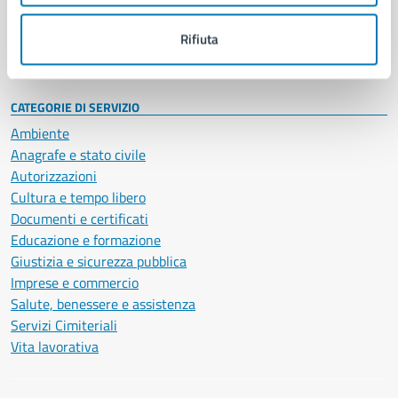
Personale amministrativo
Documenti e dati
Rifiuta
Intranet, posta aziendale e protocollo
CATEGORIE DI SERVIZIO
Ambiente
Anagrafe e stato civile
Autorizzazioni
Cultura e tempo libero
Documenti e certificati
Educazione e formazione
Giustizia e sicurezza pubblica
Imprese e commercio
Salute, benessere e assistenza
Servizi Cimiteriali
Vita lavorativa