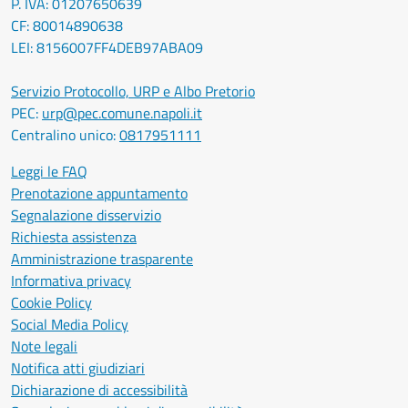
P. IVA: 01207650639
CF: 80014890638
LEI: 8156007FF4DEB97ABA09
Servizio Protocollo, URP e Albo Pretorio
PEC:
urp@pec.comune.napoli.it
Centralino unico:
0817951111
Leggi le FAQ
Prenotazione appuntamento
Segnalazione disservizio
Richiesta assistenza
Amministrazione trasparente
Informativa privacy
Cookie Policy
Social Media Policy
Note legali
Notifica atti giudiziari
Dichiarazione di accessibilità