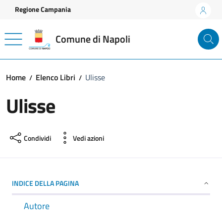
Vai ai contenuti
Vai al footer
Regione Campania
Comune di Napoli
Home
Elenco Libri
Ulisse
Ulisse
Condividi
Vedi azioni
INDICE DELLA PAGINA
Autore