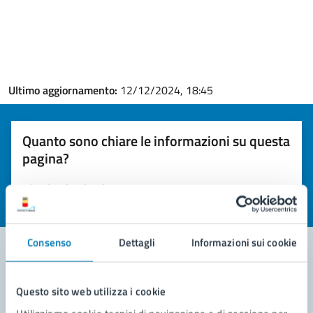
Ultimo aggiornamento:
12/12/2024, 18:45
Quanto sono chiare le informazioni su questa
pagina?
Valuta la chiarezza delle informazioni (da 1 a 5 stelle)
Seleziona il numero di stelle per valutare la chiarezza delle i
Valuta 1 stelle su 5
Valuta 2 stelle su 5
Valuta 3 stelle su 5
Valuta 4 stelle su 5
Valuta 5 stelle su 5
Consenso
Dettagli
Informazioni sui cookie
Contatta il comune
Questo sito web utilizza i cookie