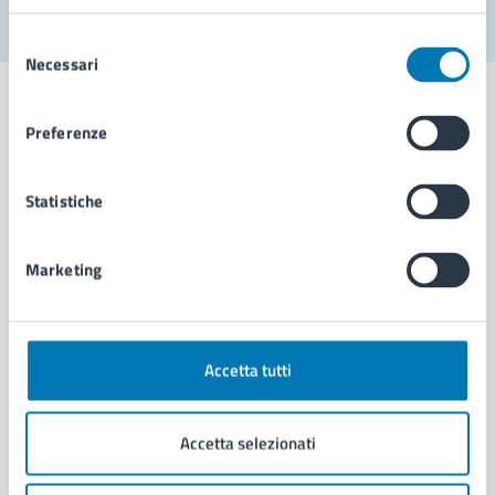
Selezione
Necessari
del
consenso
Preferenze
Comune di Napoli
Statistiche
AMMINISTRAZIONE
Marketing
Aree amministrative
Organi di governo
Municipalità
Uffici
Accetta tutti
Enti e fondazioni
Politici
Accetta selezionati
Personale amministrativo
Documenti e dati