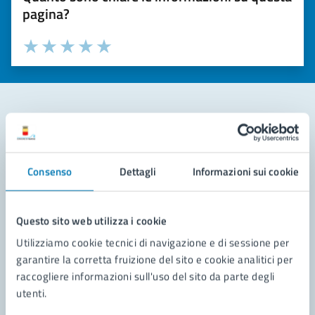
pagina?
Valuta la chiarezza delle informazioni (da 1 a 5 stelle)
Seleziona il numero di stelle per valutare la chiarezza delle i
Valuta 1 stelle su 5
Valuta 2 stelle su 5
Valuta 3 stelle su 5
Valuta 4 stelle su 5
Valuta 5 stelle su 5
Contatta il comune
Leggi le domande frequenti
Consenso
Dettagli
Informazioni sui cookie
Richiedi assistenza
Questo sito web utilizza i cookie
Prenota appuntamento
Utilizziamo cookie tecnici di navigazione e di sessione per
garantire la corretta fruizione del sito e cookie analitici per
Problemi in città
raccogliere informazioni sull'uso del sito da parte degli
utenti.
Segnala disservizio