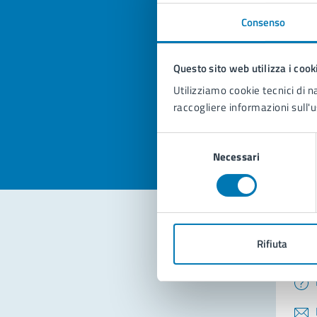
Consenso
Quan
Questo sito web utilizza i cook
pagi
Utilizziamo cookie tecnici di n
Valuta la
Selezi
raccogliere informazioni sull'u
Valuta 
Val
Selezione
Necessari
del
consenso
Rifiuta
Con