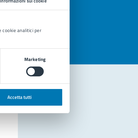
Informazioni sui cookie
azioni
 cookie analitici per
Marketing
Accetta tutti