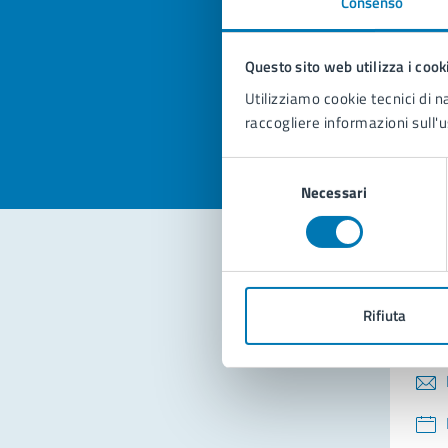
Consenso
Quan
pagi
Questo sito web utilizza i cook
Valuta la
Selezi
Utilizziamo cookie tecnici di n
Valuta 
Val
raccogliere informazioni sull'u
Selezione
Necessari
del
consenso
Con
Rifiuta