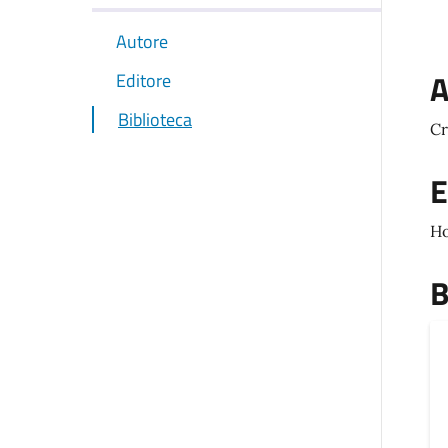
Autore
A
Editore
Biblioteca
Cr
E
Ho
B