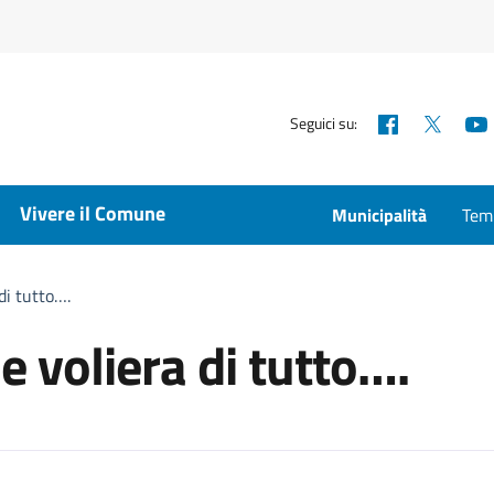
Facebook
X
Seguici su:
Vivere il Comune
Municipalità
Temp
 di tutto….
e voliera di tutto….