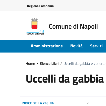
Vai ai contenuti
Vai al footer
Regione Campania
Comune di Napoli
Amministrazione
Novità
Servizi
Home
Elenco Libri
Uccelli da gabbia e voliera
Uccelli da gabbia 
INDICE DELLA PAGINA