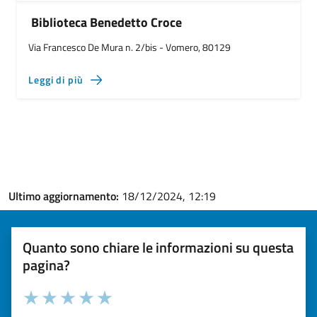
Biblioteca Benedetto Croce
Via Francesco De Mura n. 2/bis - Vomero, 80129
Leggi di più
Ultimo aggiornamento:
18/12/2024, 12:19
Quanto sono chiare le informazioni su questa
pagina?
Valuta la chiarezza delle informazioni (da 1 a 5 stelle)
Seleziona il numero di stelle per valutare la chiarezza delle i
Valuta 1 stelle su 5
Valuta 2 stelle su 5
Valuta 3 stelle su 5
Valuta 4 stelle su 5
Valuta 5 stelle su 5