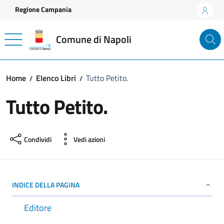
Vai ai contenuti
Vai al footer
Regione Campania
Comune di Napoli
Home
Elenco Libri
Tutto Petito.
Tutto Petito.
Condividi
Vedi azioni
INDICE DELLA PAGINA
Editore