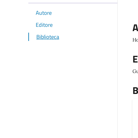
Autore
A
Editore
Biblioteca
Ho
E
G
B