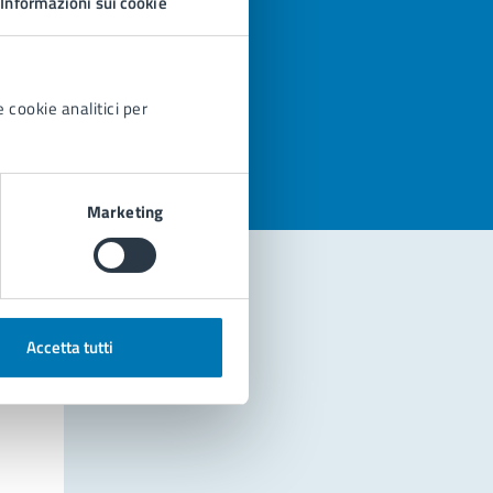
Informazioni sui cookie
azioni
 cookie analitici per
Marketing
Accetta tutti