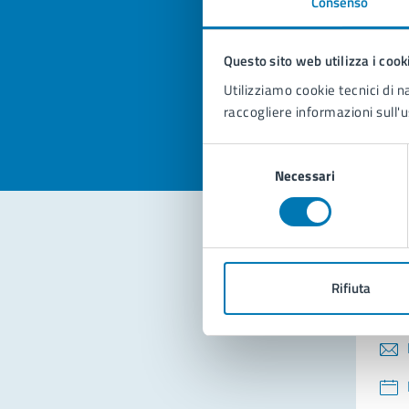
Consenso
Quan
pagi
Questo sito web utilizza i cook
Valuta la
Selezi
Utilizziamo cookie tecnici di n
Valuta 
Val
raccogliere informazioni sull'u
Selezione
Necessari
del
consenso
Con
Rifiuta