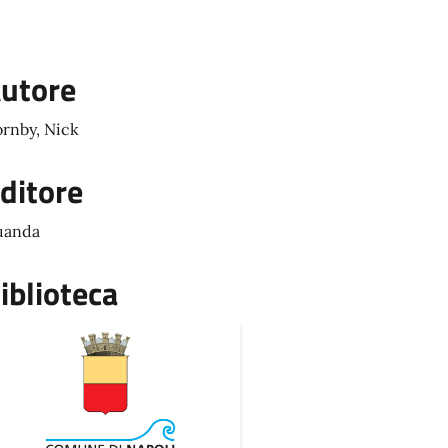
utore
rnby, Nick
ditore
uanda
iblioteca