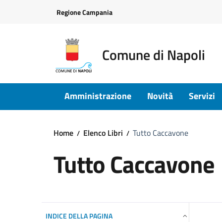
Vai ai contenuti
Vai al footer
Regione Campania
Comune di Napoli
Amministrazione
Novità
Servizi
Home
Elenco Libri
Tutto Caccavone
Tutto Caccavone
INDICE DELLA PAGINA