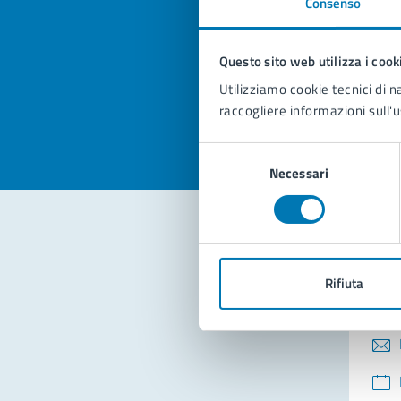
Consenso
Quan
pagi
Questo sito web utilizza i cook
Valuta la
Selezi
Utilizziamo cookie tecnici di n
Valuta 
Val
raccogliere informazioni sull'u
Selezione
Necessari
del
consenso
Con
Rifiuta