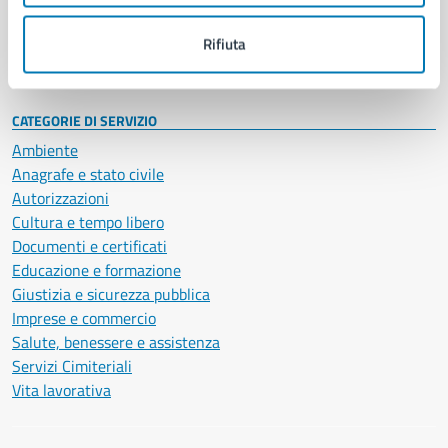
Personale amministrativo
Documenti e dati
Rifiuta
Intranet, posta aziendale e protocollo
CATEGORIE DI SERVIZIO
Ambiente
Anagrafe e stato civile
Autorizzazioni
Cultura e tempo libero
Documenti e certificati
Educazione e formazione
Giustizia e sicurezza pubblica
Imprese e commercio
Salute, benessere e assistenza
Servizi Cimiteriali
Vita lavorativa