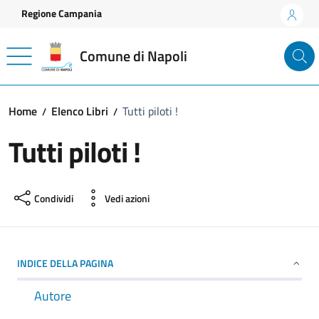
Vai ai contenuti
Vai al footer
Regione Campania
Comune di Napoli
Home
Elenco Libri
Tutti piloti !
Tutti piloti !
Condividi
Vedi azioni
INDICE DELLA PAGINA
Autore