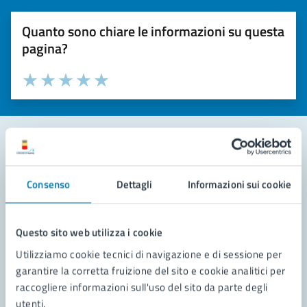
Quanto sono chiare le informazioni su questa
pagina?
Valuta la chiarezza delle informazioni (da 1 a 5 stelle)
Seleziona il numero di stelle per valutare la chiarezza delle i
Valuta 1 stelle su 5
Valuta 2 stelle su 5
Valuta 3 stelle su 5
Valuta 4 stelle su 5
Valuta 5 stelle su 5
Contatta il comune
Consenso
Dettagli
Informazioni sui cookie
Leggi le domande frequenti
Richiedi assistenza
Questo sito web utilizza i cookie
Utilizziamo cookie tecnici di navigazione e di sessione per
Prenota appuntamento
garantire la corretta fruizione del sito e cookie analitici per
raccogliere informazioni sull'uso del sito da parte degli
Problemi in città
utenti.