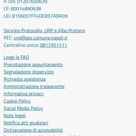
P. IVA: 01207650639
CF: 80014890638
LEI: 8156007FF4DEB97ABA09
Servizio Protocollo, URP e Albo Pretorio
PEC:
urp@pec.comune.napoli.it
Centralino unico:
0817951111
Leggi le FAQ
Prenotazione appuntamento
Segnalazione disservizio
Richiesta assistenza
Amministrazione trasparente
Informativa privacy
Cookie Policy
Social Media Policy
Note legali
Notifica atti giudiziari
Dichiarazione di accessibilità