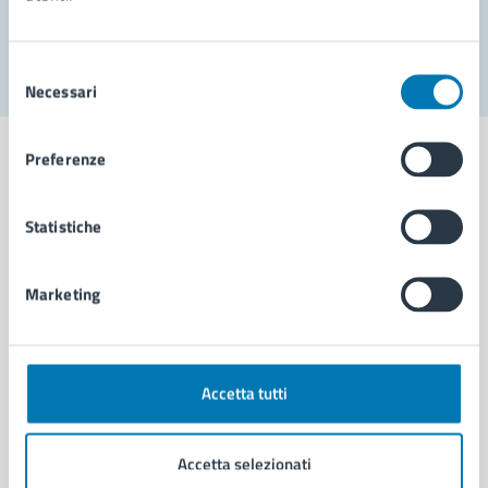
Segnala disservizio
Selezione
Necessari
del
consenso
Preferenze
Statistiche
Comune di Napoli
Marketing
AMMINISTRAZIONE
Aree amministrative
Organi di governo
Municipalità
Accetta tutti
Uffici
Enti e fondazioni
Accetta selezionati
Politici