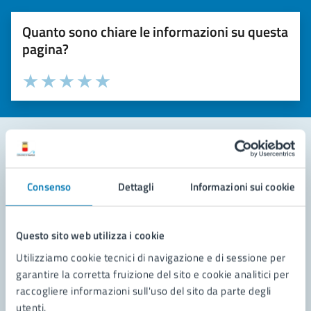
Quanto sono chiare le informazioni su questa
pagina?
Valuta la chiarezza delle informazioni (da 1 a 5 stelle)
Seleziona il numero di stelle per valutare la chiarezza delle i
Valuta 1 stelle su 5
Valuta 2 stelle su 5
Valuta 3 stelle su 5
Valuta 4 stelle su 5
Valuta 5 stelle su 5
Contatta il comune
Consenso
Dettagli
Informazioni sui cookie
Leggi le domande frequenti
Richiedi assistenza
Questo sito web utilizza i cookie
Utilizziamo cookie tecnici di navigazione e di sessione per
Prenota appuntamento
garantire la corretta fruizione del sito e cookie analitici per
raccogliere informazioni sull'uso del sito da parte degli
Problemi in città
utenti.