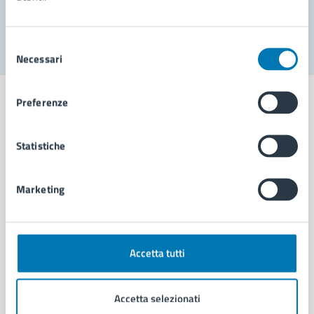
Segnala disservizio
Selezione
Necessari
del
consenso
Preferenze
Statistiche
Comune di Napoli
Marketing
AMMINISTRAZIONE
Aree amministrative
Organi di governo
Municipalità
Accetta tutti
Uffici
Enti e fondazioni
Accetta selezionati
Politici