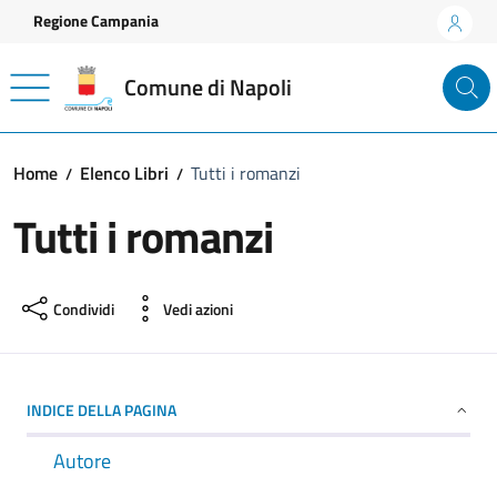
Vai ai contenuti
Vai al footer
Regione Campania
Comune di Napoli
Home
Elenco Libri
Tutti i romanzi
Tutti i romanzi
Condividi
Vedi azioni
INDICE DELLA PAGINA
Autore