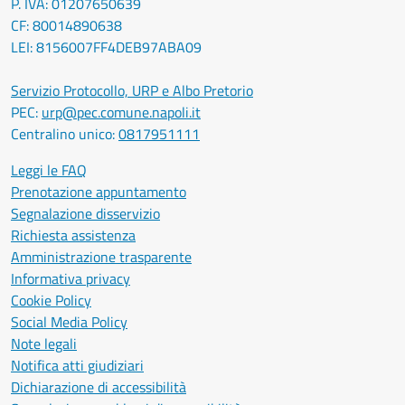
P. IVA: 01207650639
CF: 80014890638
LEI: 8156007FF4DEB97ABA09
Servizio Protocollo, URP e Albo Pretorio
PEC:
urp@pec.comune.napoli.it
Centralino unico:
0817951111
Leggi le FAQ
Prenotazione appuntamento
Segnalazione disservizio
Richiesta assistenza
Amministrazione trasparente
Informativa privacy
Cookie Policy
Social Media Policy
Note legali
Notifica atti giudiziari
Dichiarazione di accessibilità