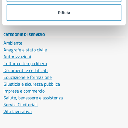
Personale amministrativo
Documenti e dati
Rifiuta
Intranet, posta aziendale e protocollo
CATEGORIE DI SERVIZIO
Ambiente
Anagrafe e stato civile
Autorizzazioni
Cultura e tempo libero
Documenti e certificati
Educazione e formazione
Giustizia e sicurezza pubblica
Imprese e commercio
Salute, benessere e assistenza
Servizi Cimiteriali
Vita lavorativa