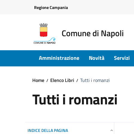
Vai ai contenuti
Vai al footer
Regione Campania
Comune di Napoli
Amministrazione
Novità
Servizi
Home
Elenco Libri
Tutti i romanzi
Tutti i romanzi
INDICE DELLA PAGINA