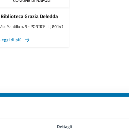
Biblioteca Grazia Deledda
Vico Santillo n. 3 - PONTICELLI, 80147
Leggi di più
to sono chiare le informazioni su questa
Dettagli