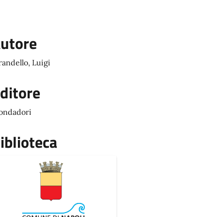
utore
randello, Luigi
ditore
ondadori
iblioteca