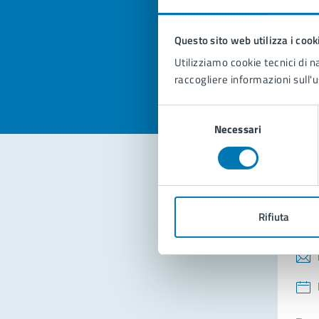
pagi
Questo sito web utilizza i cook
Valuta la
Selezi
Utilizziamo cookie tecnici di n
Valuta 
Val
raccogliere informazioni sull'u
Selezione
Necessari
del
consenso
Con
Rifiuta