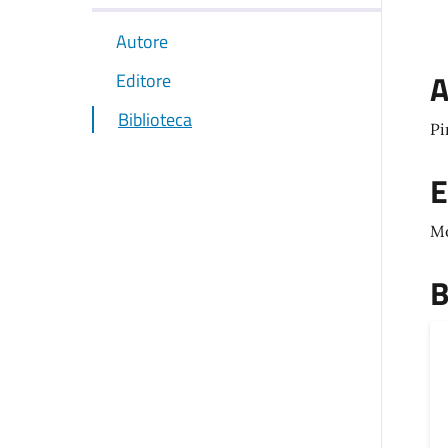
Autore
A
Editore
Biblioteca
Pi
E
M
B