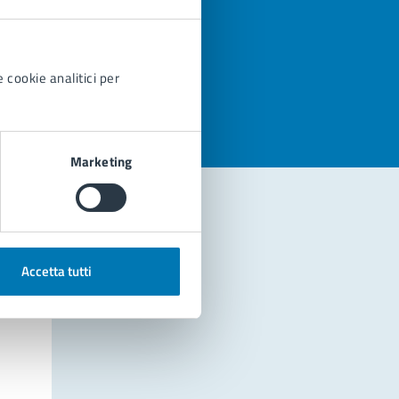
azioni
 cookie analitici per
Marketing
Accetta tutti