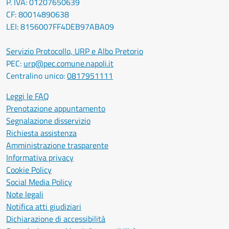
P. IVA: 01207650639
CF: 80014890638
LEI: 8156007FF4DEB97ABA09
Servizio Protocollo, URP e Albo Pretorio
PEC:
urp@pec.comune.napoli.it
Centralino unico:
0817951111
Leggi le FAQ
Prenotazione appuntamento
Segnalazione disservizio
Richiesta assistenza
Amministrazione trasparente
Informativa privacy
Cookie Policy
Social Media Policy
Note legali
Notifica atti giudiziari
Dichiarazione di accessibilità