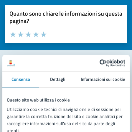
Quanto sono chiare le informazioni su questa
pagina?
Valuta la chiarezza delle informazioni (da 1 a 5 stelle)
Seleziona il numero di stelle per valutare la chiarezza delle i
Valuta 1 stelle su 5
Valuta 2 stelle su 5
Valuta 3 stelle su 5
Valuta 4 stelle su 5
Valuta 5 stelle su 5
Contatta il comune
Consenso
Dettagli
Informazioni sui cookie
Leggi le domande frequenti
Richiedi assistenza
Questo sito web utilizza i cookie
Utilizziamo cookie tecnici di navigazione e di sessione per
Prenota appuntamento
garantire la corretta fruizione del sito e cookie analitici per
raccogliere informazioni sull'uso del sito da parte degli
Problemi in città
utenti.