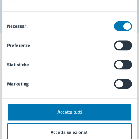
Segnala disservizio
Selezione
Necessari
del
consenso
Preferenze
Statistiche
Comune di Napoli
Marketing
AMMINISTRAZIONE
Aree amministrative
Organi di governo
Municipalità
Accetta tutti
Uffici
Enti e fondazioni
Accetta selezionati
Politici