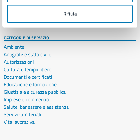
Personale amministrativo
Documenti e dati
Rifiuta
Intranet, posta aziendale e protocollo
CATEGORIE DI SERVIZIO
Ambiente
Anagrafe e stato civile
Autorizzazioni
Cultura e tempo libero
Documenti e certificati
Educazione e formazione
Giustizia e sicurezza pubblica
Imprese e commercio
Salute, benessere e assistenza
Servizi Cimiteriali
Vita lavorativa