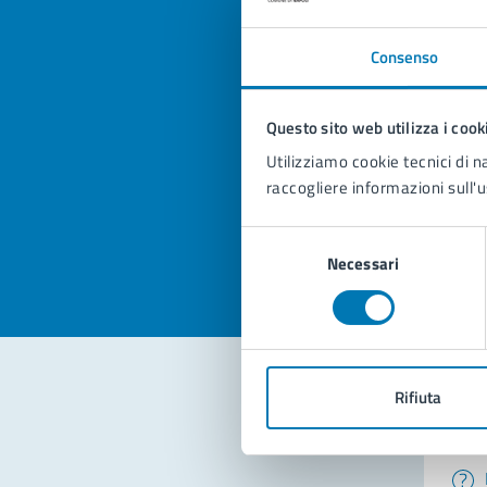
Consenso
Quan
Questo sito web utilizza i cook
pagi
Utilizziamo cookie tecnici di n
raccogliere informazioni sull'u
Valuta la
Selezi
Valuta 
Val
Selezione
Necessari
del
consenso
Rifiuta
Con