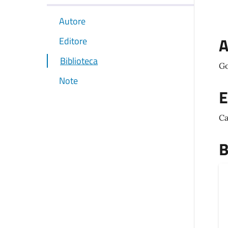
Autore
A
Editore
Biblioteca
Go
Note
E
Ca
B