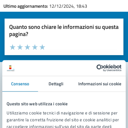
Ultimo aggiornamento:
12/12/2024, 18:43
Quanto sono chiare le informazioni su questa
pagina?
Valuta la chiarezza delle informazioni (da 1 a 5 stelle)
Seleziona il numero di stelle per valutare la chiarezza delle i
Valuta 1 stelle su 5
Valuta 2 stelle su 5
Valuta 3 stelle su 5
Valuta 4 stelle su 5
Valuta 5 stelle su 5
Consenso
Dettagli
Informazioni sui cookie
Contatta il comune
Leggi le domande frequenti
Questo sito web utilizza i cookie
Richiedi assistenza
Utilizziamo cookie tecnici di navigazione e di sessione per
garantire la corretta fruizione del sito e cookie analitici per
Prenota appuntamento
raccogliere informazioni sull'uso del sito da parte degli