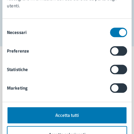
utenti.
Problemi in città
Segnala disservizio
Selezione
Necessari
del
consenso
Preferenze
Statistiche
Comune di Napoli
Marketing
AMMINISTRAZIONE
Aree amministrative
Organi di governo
Accetta tutti
Municipalità
Uffici