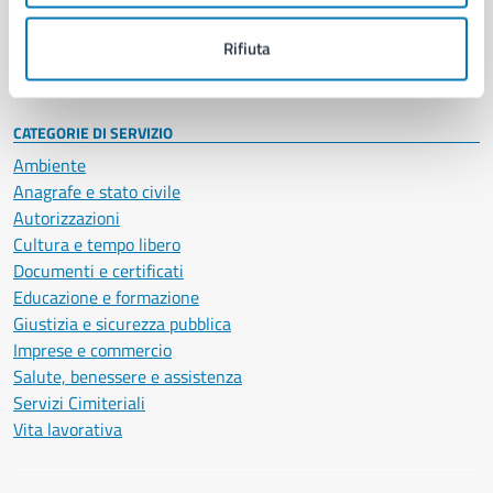
Personale amministrativo
Documenti e dati
Rifiuta
Intranet, posta aziendale e protocollo
CATEGORIE DI SERVIZIO
Ambiente
Anagrafe e stato civile
Autorizzazioni
Cultura e tempo libero
Documenti e certificati
Educazione e formazione
Giustizia e sicurezza pubblica
Imprese e commercio
Salute, benessere e assistenza
Servizi Cimiteriali
Vita lavorativa