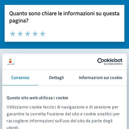
Quanto sono chiare le informazioni su questa
pagina?
Valuta la chiarezza delle informazioni (da 1 a 5 stelle)
Seleziona il numero di stelle per valutare la chiarezza delle i
Valuta 1 stelle su 5
Valuta 2 stelle su 5
Valuta 3 stelle su 5
Valuta 4 stelle su 5
Valuta 5 stelle su 5
Contatta il comune
Consenso
Dettagli
Informazioni sui cookie
Leggi le domande frequenti
Richiedi assistenza
Questo sito web utilizza i cookie
Utilizziamo cookie tecnici di navigazione e di sessione per
Prenota appuntamento
garantire la corretta fruizione del sito e cookie analitici per
raccogliere informazioni sull'uso del sito da parte degli
Problemi in città
utenti.