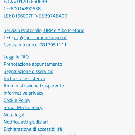
P. IVA: 01207650639
CF: 80014890638
LEI: 8156007FF4DEB97ABA09
Servizio Protocollo, URP e Albo Pretorio
PEC:
urp@pec.comune.napoli.it
Centralino unico:
0817951111
Leggi le FAQ
Prenotazione appuntamento
Segnalazione disservizio
Richiesta assistenza
Amministrazione trasparente
Informativa privacy
Cookie Policy
Social Media Policy
Note legali
Notifica atti giudiziari
Dichiarazione di accessibilità