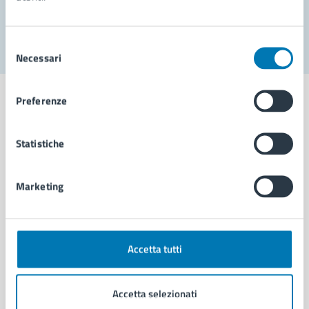
Segnala disservizio
Selezione
Necessari
del
consenso
Preferenze
Statistiche
Comune di Napoli
Marketing
AMMINISTRAZIONE
Aree amministrative
Organi di governo
Municipalità
Accetta tutti
Uffici
Enti e fondazioni
Accetta selezionati
Politici