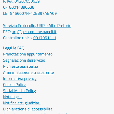
P. IVA: 01207650639
CF: 80014890638
LEI: 8156007FF4DEB97ABA09
Servizio Protocollo, URP e Albo Pretorio
PEC:
urp@pec.comune.napoli.it
Centralino unico:
0817951111
Leggi le FAQ
Prenotazione appuntamento
Segnalazione disservizio
Richiesta assistenza
Amministrazione trasparente
Informativa privacy
Cookie Policy
Social Media Policy
Note legali
Notifica atti giudiziari
Dichiarazione di accessibilità