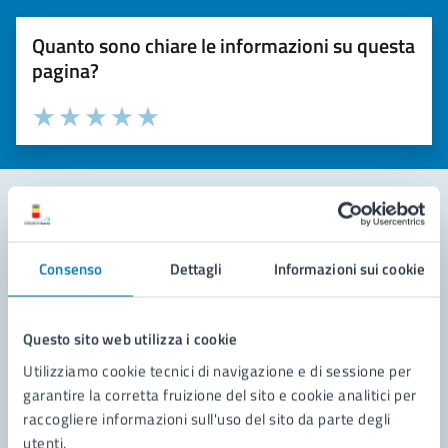
Quanto sono chiare le informazioni su questa
pagina?
Valuta la chiarezza delle informazioni (da 1 a 5 stelle)
Seleziona il numero di stelle per valutare la chiarezza delle i
Valuta 1 stelle su 5
Valuta 2 stelle su 5
Valuta 3 stelle su 5
Valuta 4 stelle su 5
Valuta 5 stelle su 5
Contatta il comune
Consenso
Dettagli
Informazioni sui cookie
Leggi le domande frequenti
Richiedi assistenza
Questo sito web utilizza i cookie
Utilizziamo cookie tecnici di navigazione e di sessione per
Prenota appuntamento
garantire la corretta fruizione del sito e cookie analitici per
raccogliere informazioni sull'uso del sito da parte degli
Problemi in città
utenti.