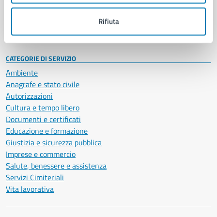
Personale amministrativo
Documenti e dati
Rifiuta
Intranet, posta aziendale e protocollo
CATEGORIE DI SERVIZIO
Ambiente
Anagrafe e stato civile
Autorizzazioni
Cultura e tempo libero
Documenti e certificati
Educazione e formazione
Giustizia e sicurezza pubblica
Imprese e commercio
Salute, benessere e assistenza
Servizi Cimiteriali
Vita lavorativa