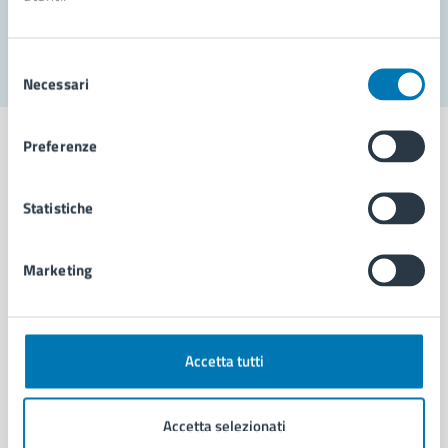
Segnala disservizio
Selezione
Necessari
del
consenso
Preferenze
Statistiche
Comune di Napoli
Marketing
AMMINISTRAZIONE
Aree amministrative
Organi di governo
Municipalità
Accetta tutti
Uffici
Enti e fondazioni
Accetta selezionati
Politici