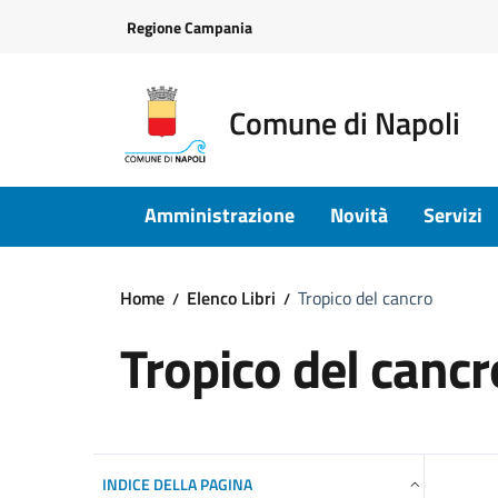
Vai ai contenuti
Vai al footer
Regione Campania
Comune di Napoli
Amministrazione
Novità
Servizi
Home
Elenco Libri
Tropico del cancro
Tropico del cancr
INDICE DELLA PAGINA