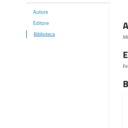
Autore
A
Editore
Biblioteca
Mi
E
Fe
B