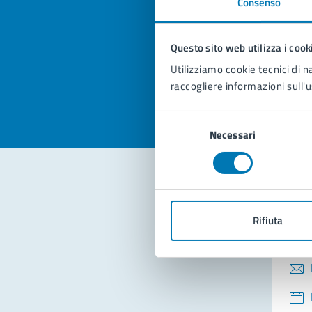
Consenso
Quan
pagi
Questo sito web utilizza i cook
Valuta la
Selezi
Utilizziamo cookie tecnici di n
Valuta 
Val
raccogliere informazioni sull'u
Selezione
Necessari
del
consenso
Con
Rifiuta