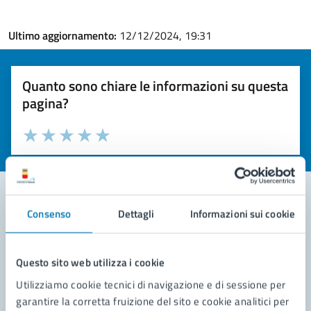
Ultimo aggiornamento:
12/12/2024, 19:31
Quanto sono chiare le informazioni su questa
pagina?
Valuta la chiarezza delle informazioni (da 1 a 5 stelle)
Seleziona il numero di stelle per valutare la chiarezza delle i
Valuta 1 stelle su 5
Valuta 2 stelle su 5
Valuta 3 stelle su 5
Valuta 4 stelle su 5
Valuta 5 stelle su 5
Consenso
Dettagli
Informazioni sui cookie
Contatta il comune
Leggi le domande frequenti
Questo sito web utilizza i cookie
Utilizziamo cookie tecnici di navigazione e di sessione per
Richiedi assistenza
garantire la corretta fruizione del sito e cookie analitici per