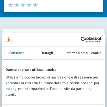
Valuta la chiarezza delle informazioni (da 1 a 5 stelle)
Seleziona il numero di stelle per valutare la chiarezza delle i
Valuta 1 stelle su 5
Valuta 2 stelle su 5
Valuta 3 stelle su 5
Valuta 4 stelle su 5
Valuta 5 stelle su 5
Contatta il comune
Leggi le domande frequenti
Consenso
Dettagli
Informazioni sui cookie
Richiedi assistenza
Prenota appuntamento
Questo sito web utilizza i cookie
Utilizziamo cookie tecnici di navigazione e di sessione per
Problemi in città
garantire la corretta fruizione del sito e cookie analitici per
raccogliere informazioni sull'uso del sito da parte degli
Segnala disservizio
utenti.