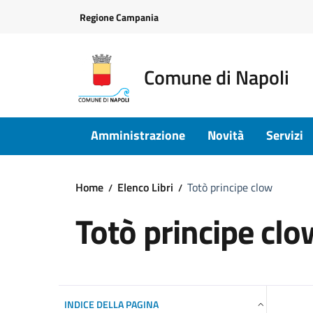
Vai ai contenuti
Vai al footer
Regione Campania
Comune di Napoli
Amministrazione
Novità
Servizi
Home
Elenco Libri
Totò principe clow
Totò principe clo
INDICE DELLA PAGINA