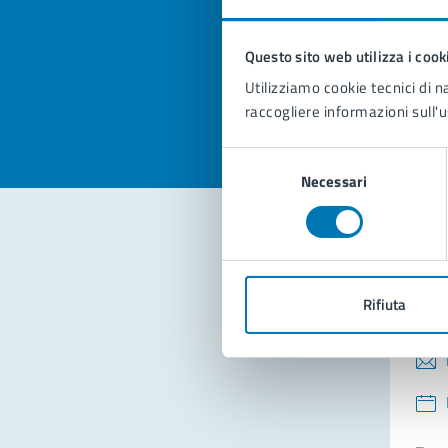
pagi
Questo sito web utilizza i cook
Valuta la
Selezi
Utilizziamo cookie tecnici di n
Valuta 
Val
raccogliere informazioni sull'u
Selezione
Necessari
del
consenso
Con
Rifiuta