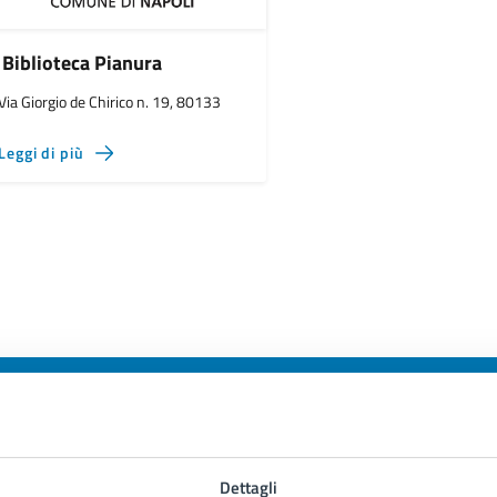
Biblioteca Pianura
Via Giorgio de Chirico n. 19, 80133
Leggi di più
to sono chiare le informazioni su questa
Dettagli