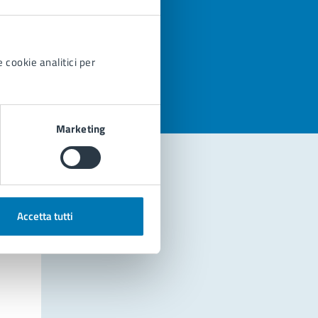
azioni
 cookie analitici per
Marketing
Accetta tutti