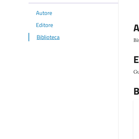
Autore
A
Editore
Biblioteca
Bi
E
Gu
B