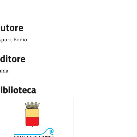
utore
spuri, Ennio
ditore
ida
iblioteca