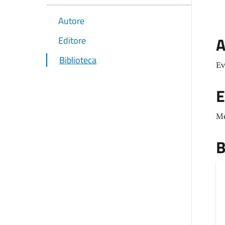
Autore
A
Editore
Biblioteca
Ev
E
M
B