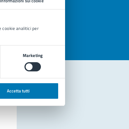
Informazioni sui cookie
azioni
 cookie analitici per
Marketing
Accetta tutti