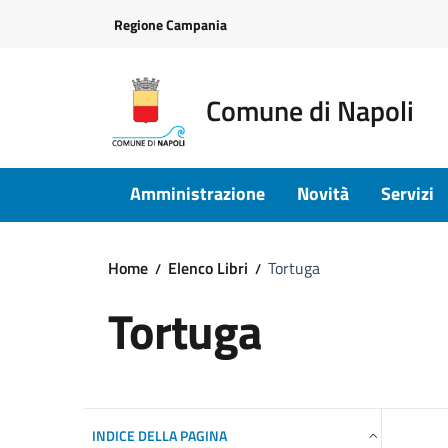
Vai ai contenuti
Vai al footer
Regione Campania
Comune di Napoli
Amministrazione
Novità
Servizi
Home
Elenco Libri
Tortuga
Tortuga
INDICE DELLA PAGINA