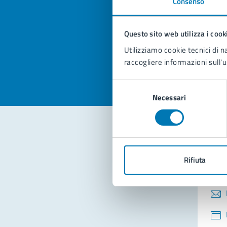
Consenso
Quan
pagi
Questo sito web utilizza i cook
Valuta la
Selezi
Utilizziamo cookie tecnici di n
Valuta 
Val
raccogliere informazioni sull'u
Selezione
Necessari
del
consenso
Con
Rifiuta