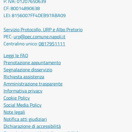
P. IVA: 01207650639
CF: 80014890638
LEI: 8156007FF4DEB97ABA09
Servizio Protocollo, URP e Albo Pretorio
PEC:
urp@pec.comune.napoli.it
Centralino unico:
0817951111
Leggi le FAQ
Prenotazione appuntamento
Segnalazione disservizio
Richiesta assistenza
Amministrazione trasparente
Informativa privacy
Cookie Policy
Social Media Policy
Note legali
Notifica atti giudiziari
Dichiarazione di accessibilità