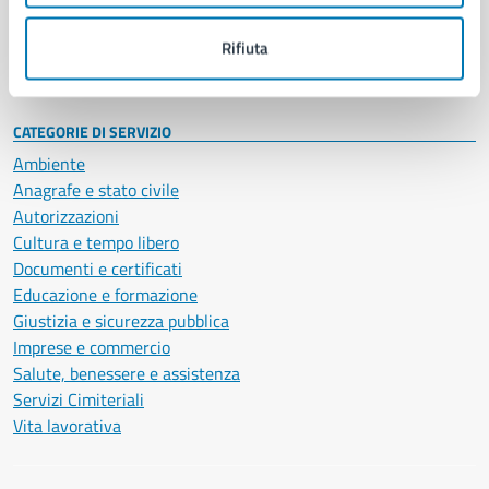
Personale amministrativo
Documenti e dati
Rifiuta
Intranet, posta aziendale e protocollo
CATEGORIE DI SERVIZIO
Ambiente
Anagrafe e stato civile
Autorizzazioni
Cultura e tempo libero
Documenti e certificati
Educazione e formazione
Giustizia e sicurezza pubblica
Imprese e commercio
Salute, benessere e assistenza
Servizi Cimiteriali
Vita lavorativa