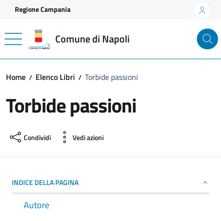
Vai ai contenuti
Vai al footer
Regione Campania
Comune di Napoli
Home
Elenco Libri
Torbide passioni
Torbide passioni
Condividi
Vedi azioni
INDICE DELLA PAGINA
Autore