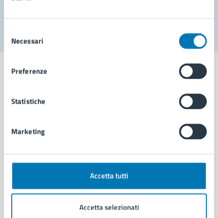
Segnala disservizio
Selezione
Necessari
del
consenso
Preferenze
Statistiche
Comune di Napoli
Marketing
AMMINISTRAZIONE
Aree amministrative
Organi di governo
Municipalità
Accetta tutti
Uffici
Enti e fondazioni
Accetta selezionati
Politici