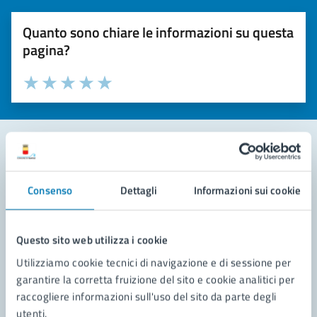
Quanto sono chiare le informazioni su questa
pagina?
Valuta la chiarezza delle informazioni (da 1 a 5 stelle)
Seleziona il numero di stelle per valutare la chiarezza delle i
Valuta 1 stelle su 5
Valuta 2 stelle su 5
Valuta 3 stelle su 5
Valuta 4 stelle su 5
Valuta 5 stelle su 5
Contatta il comune
Consenso
Dettagli
Informazioni sui cookie
Leggi le domande frequenti
Richiedi assistenza
Questo sito web utilizza i cookie
Utilizziamo cookie tecnici di navigazione e di sessione per
Prenota appuntamento
garantire la corretta fruizione del sito e cookie analitici per
raccogliere informazioni sull'uso del sito da parte degli
Problemi in città
utenti.