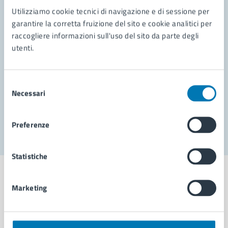
Contatta il comune
Utilizziamo cookie tecnici di navigazione e di sessione per
Leggi le domande frequenti
garantire la corretta fruizione del sito e cookie analitici per
raccogliere informazioni sull'uso del sito da parte degli
Richiedi assistenza
utenti.
Prenota appuntamento
Selezione
Problemi in città
Necessari
del
consenso
Segnala disservizio
Preferenze
Statistiche
Marketing
Comune di Napoli