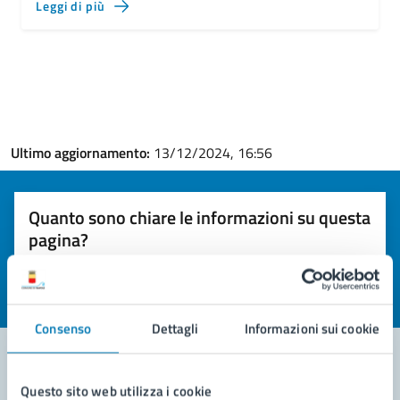
Leggi di più
Ultimo aggiornamento:
13/12/2024, 16:56
Quanto sono chiare le informazioni su questa
pagina?
Valuta la chiarezza delle informazioni (da 1 a 5 stelle)
Seleziona il numero di stelle per valutare la chiarezza delle i
Valuta 1 stelle su 5
Valuta 2 stelle su 5
Valuta 3 stelle su 5
Valuta 4 stelle su 5
Valuta 5 stelle su 5
Consenso
Dettagli
Informazioni sui cookie
Questo sito web utilizza i cookie