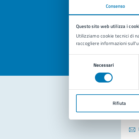
Consenso
Quan
pagi
Questo sito web utilizza i cook
Utilizziamo cookie tecnici di n
Valuta la
Selezi
raccogliere informazioni sull'u
Valuta 
Val
Selezione
Necessari
del
consenso
Con
Rifiuta