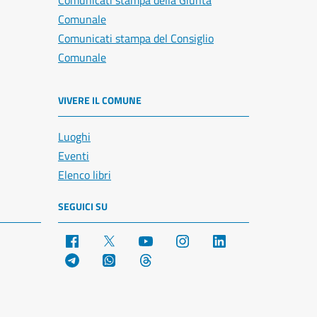
Comunicati stampa della Giunta
Comunale
Comunicati stampa del Consiglio
Comunale
VIVERE IL COMUNE
Luoghi
Eventi
Elenco libri
SEGUICI SU
Facebook
X
YouTube
Instagram
LinkedIn
Telegram
WhatsApp
Threads