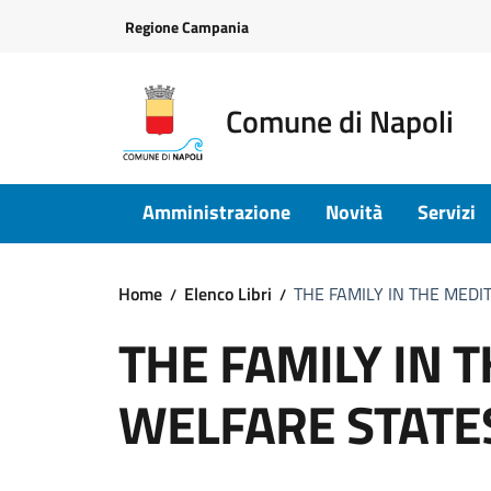
Vai ai contenuti
Vai al footer
Regione Campania
Comune di Napoli
Amministrazione
Novità
Servizi
Home
Elenco Libri
THE FAMILY IN THE MED
THE FAMILY IN
WELFARE STATE