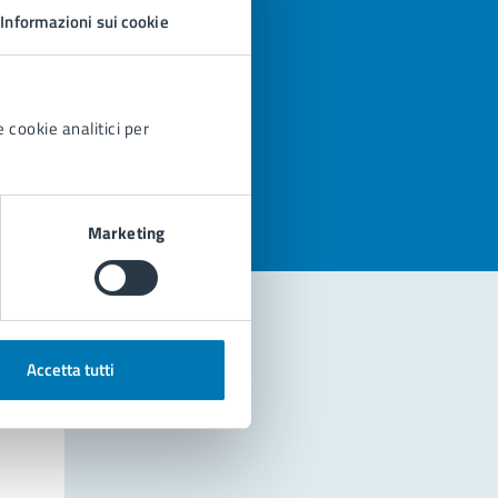
Informazioni sui cookie
 cookie analitici per
azioni
Marketing
Accetta tutti