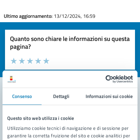
Ultimo aggiornamento:
13/12/2024, 16:59
Quanto sono chiare le informazioni su questa
pagina?
Valuta la chiarezza delle informazioni (da 1 a 5 stelle)
Seleziona il numero di stelle per valutare la chiarezza delle i
Valuta 1 stelle su 5
Valuta 2 stelle su 5
Valuta 3 stelle su 5
Valuta 4 stelle su 5
Valuta 5 stelle su 5
Consenso
Dettagli
Informazioni sui cookie
Contatta il comune
Leggi le domande frequenti
Questo sito web utilizza i cookie
Utilizziamo cookie tecnici di navigazione e di sessione per
Richiedi assistenza
garantire la corretta fruizione del sito e cookie analitici per