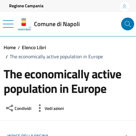
Vai ai contenuti
Vai al footer
Regione Campania
Comune di Napoli
Home
Elenco Libri
The economically active population in Europe
The economically active
population in Europe
Condividi
Vedi azioni
INDICE DELLA PAGINA