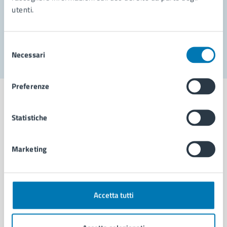
utenti.
Problemi in città
Segnala disservizio
Selezione
Necessari
del
consenso
Preferenze
Statistiche
Comune di Napoli
Marketing
AMMINISTRAZIONE
Aree amministrative
Organi di governo
Accetta tutti
Municipalità
Uffici