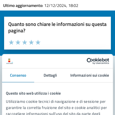
Ultimo aggiornamento:
12/12/2024, 18:02
Quanto sono chiare le informazioni su questa
pagina?
Valuta la chiarezza delle informazioni (da 1 a 5 stelle)
Seleziona il numero di stelle per valutare la chiarezza delle i
Valuta 1 stelle su 5
Valuta 2 stelle su 5
Valuta 3 stelle su 5
Valuta 4 stelle su 5
Valuta 5 stelle su 5
Consenso
Dettagli
Informazioni sui cookie
Contatta il comune
Leggi le domande frequenti
Questo sito web utilizza i cookie
Richiedi assistenza
Utilizziamo cookie tecnici di navigazione e di sessione per
garantire la corretta fruizione del sito e cookie analitici per
Prenota appuntamento
raccogliere informazioni sull'uso del sito da parte degli