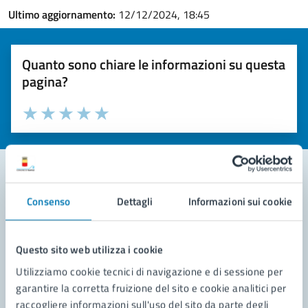
Ultimo aggiornamento:
12/12/2024, 18:45
Quanto sono chiare le informazioni su questa
pagina?
Valuta la chiarezza delle informazioni (da 1 a 5 stelle)
Seleziona il numero di stelle per valutare la chiarezza delle i
Valuta 1 stelle su 5
Valuta 2 stelle su 5
Valuta 3 stelle su 5
Valuta 4 stelle su 5
Valuta 5 stelle su 5
Consenso
Dettagli
Informazioni sui cookie
Contatta il comune
Leggi le domande frequenti
Questo sito web utilizza i cookie
Richiedi assistenza
Utilizziamo cookie tecnici di navigazione e di sessione per
garantire la corretta fruizione del sito e cookie analitici per
Prenota appuntamento
raccogliere informazioni sull'uso del sito da parte degli