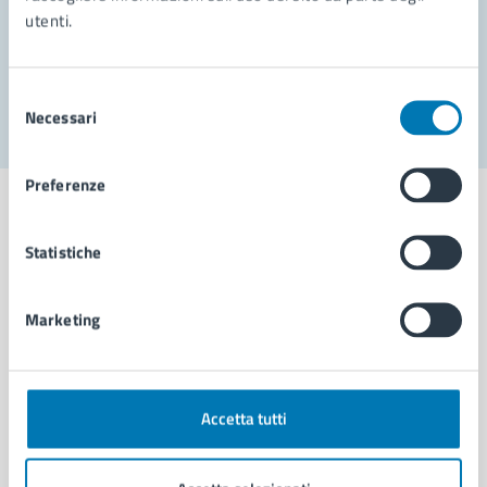
utenti.
Problemi in città
Segnala disservizio
Selezione
Necessari
del
consenso
Preferenze
Statistiche
Comune di Napoli
Marketing
AMMINISTRAZIONE
Aree amministrative
Organi di governo
Accetta tutti
Municipalità
Uffici