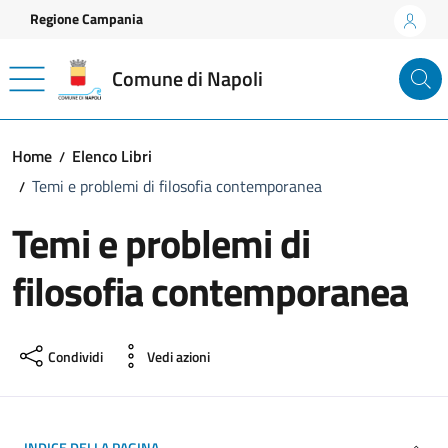
Vai ai contenuti
Vai al footer
Regione Campania
Comune di Napoli
Home
Elenco Libri
Temi e problemi di filosofia contemporanea
Temi e problemi di
filosofia contemporanea
Condividi
Vedi azioni
INDICE DELLA PAGINA