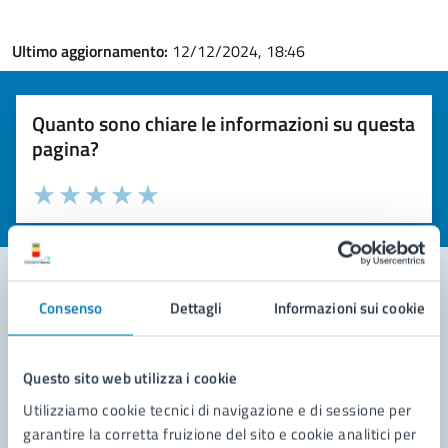
Ultimo aggiornamento:
12/12/2024, 18:46
Quanto sono chiare le informazioni su questa
pagina?
Valuta la chiarezza delle informazioni (da 1 a 5 stelle)
Seleziona il numero di stelle per valutare la chiarezza delle i
Valuta 1 stelle su 5
Valuta 2 stelle su 5
Valuta 3 stelle su 5
Valuta 4 stelle su 5
Valuta 5 stelle su 5
Consenso
Dettagli
Informazioni sui cookie
Contatta il comune
Leggi le domande frequenti
Questo sito web utilizza i cookie
Utilizziamo cookie tecnici di navigazione e di sessione per
Richiedi assistenza
garantire la corretta fruizione del sito e cookie analitici per