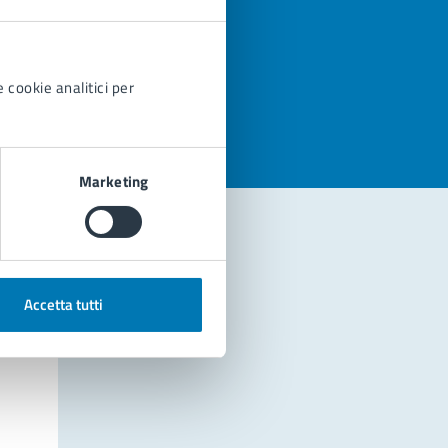
azioni
 cookie analitici per
Marketing
Accetta tutti