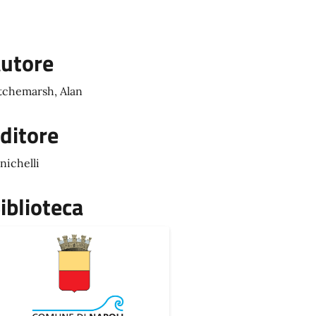
utore
tchemarsh, Alan
ditore
nichelli
iblioteca