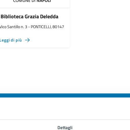
Biblioteca Grazia Deledda
Vico Santillo n. 3 - PONTICELLI, 80147
Leggi di più
to sono chiare le informazioni su questa
Dettagli