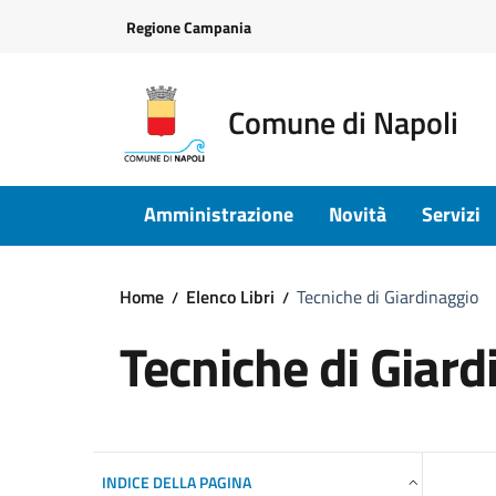
Vai ai contenuti
Vai al footer
Regione Campania
Comune di Napoli
Amministrazione
Novità
Servizi
Home
Elenco Libri
Tecniche di Giardinaggio
Tecniche di Giard
INDICE DELLA PAGINA