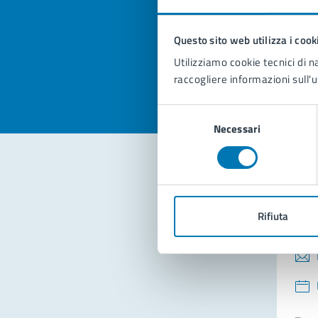
pagi
Questo sito web utilizza i cook
Valuta la
Selezi
Utilizziamo cookie tecnici di n
Valuta 
Val
raccogliere informazioni sull'u
Selezione
Necessari
del
consenso
Con
Rifiuta